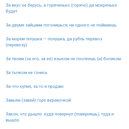
За вкус не берусь, а горяченько (горячо) да мокренько
будет
За двумя зайцами погонишься, ни одного не поймаешь
За морем телушка — полушка, да рубль перевоз
(перевозу)
За твоим (за его, за ее) языком не поспеешь (и) босиком
За тычком не гонись
За что купил, за то и продаю
Завьем (завей) горе веревочкой
Закон, что дышло: куда повернул (повернешь), туда и
вышло