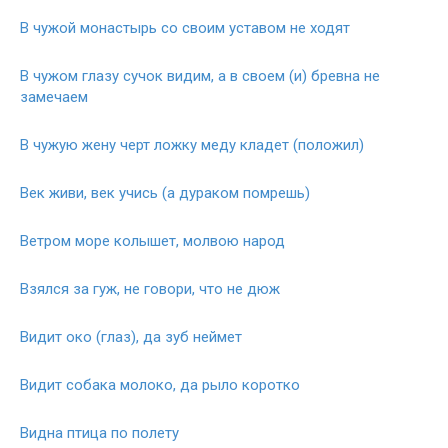
В чужой монастырь со своим уставом не ходят
В чужом глазу сучок видим, а в своем (и) бревна не
замечаем
В чужую жену черт ложку меду кладет (положил)
Век живи, век учись (а дураком помрешь)
Ветром море колышет, молвою народ
Взялся за гуж, не говори, что не дюж
Видит око (глаз), да зуб неймет
Видит собака молоко, да рыло коротко
Видна птица по полету