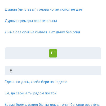
Дурная (непутевая) голова ногам покоя не дает
Дурные примеры заразительны
Дыма без огня не бывает. Нет дыму без огня
5
Е
Е
Едешь на день, хлеба бери на неделю
Ем, да свой, а ты рядом постой
Ерёма, Ерёма, сидел бы ты дома, точил бы свои веретёна