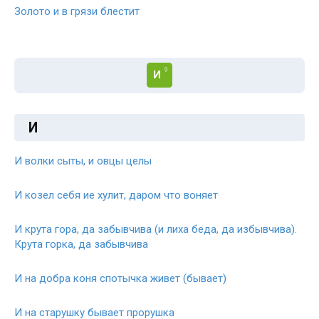
Золото и в грязи блестит
9
И
И
И волки сыты, и овцы целы
И козел себя ие хулит, даром что воняет
И крута гора, да забывчива (и лиха беда, да избывчива).
Крута горка, да забывчива
И на добра коня спотычка живет (бывает)
И на старушку бывает прорушка