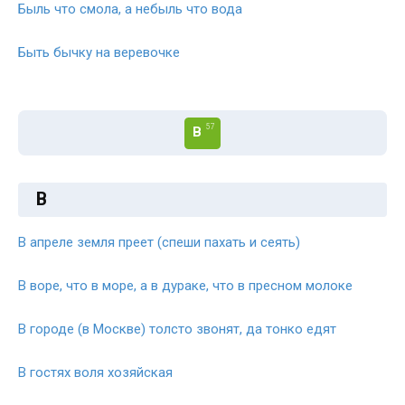
Быль что смола, а небыль что вода
Быть бычку на веревочке
57
В
В
В апреле земля преет (спеши пахать и сеять)
В воре, что в море, а в дураке, что в пресном молоке
В городе (в Москве) толсто звонят, да тонко едят
В гостях воля хозяйская