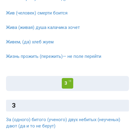
Жив (человек) смерти боится
Жива (живая) душа калачика хочет
Живем, (да) хлеб жуем
Жизнь прожить (пережить)— не поле перейти
18
З
З
За (одного) битого (ученого) двух небитых (неученых)
дают (да и то не берут)