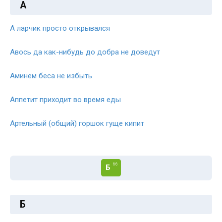
А
А ларчик просто открывался
Авось да как-нибудь до добра не доведут
Аминем беса не избыть
Аппетит приходит во время еды
Артельный (общий) горшок гуще кипит
66
Б
Б