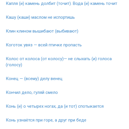
Капля (и) камень долбит (точит). Вода (и) камень точит
Кашу (каши) маслом не испортишь
Клин клином вышибают (выбивают)
Коготок увяз — всей птичке пропасть
Колос от колоса (от колосу)— не слыхать (и) голоса
(голосу)
Конец — (всему) делу венец
Кончил дело, гуляй смело
Конь (и) о четырех ногах, да (и тот) спотыкается
Конь узнаётся при горе, а друг при беде