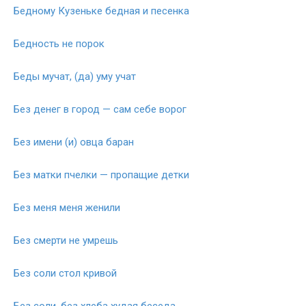
Бедному Кузеньке бедная и песенка
Бедность не порок
Беды мучат, (да) уму учат
Без денег в город — сам себе ворог
Без имени (и) овца баран
Без матки пчелки — пропащие детки
Без меня меня женили
Без смерти не умрешь
Без соли стол кривой
Без соли, без хлеба худая беседа