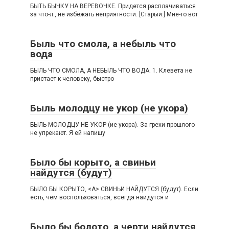
БЫТЬ БЫЧКУ НА ВЕРЕВОЧКЕ. Придется расплачиваться
за что-л., не избежать неприятности. [Старый:] Мне-то вот
Быль что смола, а небыль что
вода
БЫЛЬ ЧТО СМОЛА, А НЕБЫЛЬ ЧТО ВОДА. 1. Клевета не
пристает к человеку, быстро
Быль молодцу не укор (не укора)
БЫЛЬ МОЛОДЦУ НЕ УКОР (ие укора). За грехи прошлого
не упрекают. Я ей напишу
Было бы корыто, а свиньи
найдутся (будут)
БЫЛО БЫ КОРЫТО, <А> СВИНЬИ НАЙДУТСЯ (будут). Если
есть, чем воспользоваться, всегда найдутся и
Было бы болото, а черти найдутся