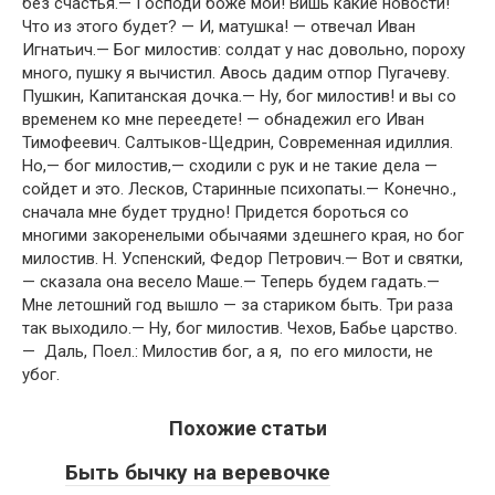
без счастья.— Господи боже мой! Вишь какие новости!
Что из этого будет? — И, матушка! — отвечал Иван
Игнатьич.— Бог милостив: солдат у нас довольно, пороху
много, пушку я вычистил. Авось дадим отпор Пугачеву.
Пушкин, Капитанская дочка.— Ну, бог милостив! и вы со
временем ко мне переедете! — обнадежил его Иван
Тимофеевич. Салтыков-Щедрин, Современная идиллия.
Но,— бог милостив,— сходили с рук и не такие дела —
сойдет и это. Лесков, Старинные психопаты.— Конечно.,
сначала мне будет трудно! Придется бороться со
многими закоренелыми обычаями здешнего края, но бог
милостив. Н. Успенский, Федор Петрович.— Вот и святки,
— сказала она весело Маше.— Теперь будем гадать.—
Мне летошний год вышло — за стариком быть. Три раза
так выходило.— Ну, бог милостив. Чехов, Бабье царство.
— Даль, Поел.: Милостив бог, а я, по его милости, не
убог.
Похожие статьи
Быть бычку на веревочке