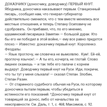
ДОКАЗЧИКУ (доносчику, доводчику) ПЕРВЫЙ КНУТ.
Ябедника, доносчика наказывают первым. Станционный
писарь., сообщил нам, что генерал-губернатор
действительно сменился, что с тем вместе менялись все
местные отношения, и теперь Степану Осиповичу не
сдобровать.. Он прибавил, что, по его мнению,
шушминский писаришка Замятин — большой дурак. Кто
бы его ни победил в этой войне,— ему все равно придется
плохо.— Известно: доказчику первый кнут. Короленко.
Феодалы.
— Язык проглочу, ни словечка не вымолвлю.. Кум!.. Ей-ей,
проглочу язычок!..— А ты его, кочерга, не глотай. Слово
лишнее скажешь — и так тебе его палачи с корнем
выдерут. Доводчику первый кнут на Руси. Иди, покричи,
что ты тут у меня слыхала! — сказал Степан. Злобин,
Степан Разин.
— От старинного судебного обычая на Руси, по которому
доносчика пытали первым, чтобы убедиться в
истинности его показаний. ^Доносчику первый кнут от
товарищей за донос, либо от начальства за
неисправности. См. Даль, т. 1, с. 468; Максимов, с. 92.