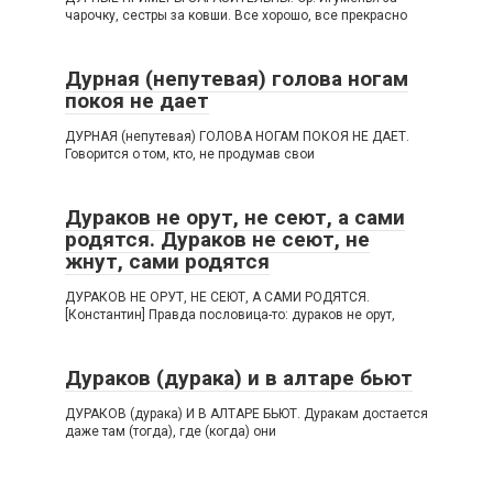
чарочку, сестры за ковши. Все хорошо, все прекрасно
Дурная (непутевая) голова ногам
покоя не дает
ДУРНАЯ (непутевая) ГОЛОВА НОГАМ ПОКОЯ НЕ ДАЕТ.
Говорится о том, кто, не продумав свои
Дураков не орут, не сеют, а сами
родятся. Дураков не сеют, не
жнут, сами родятся
ДУРАКОВ НЕ ОРУТ, НЕ СЕЮТ, А САМИ РОДЯТСЯ.
[Константин] Правда пословица-то: дураков не орут,
Дураков (дурака) и в алтаре бьют
ДУРАКОВ (дурака) И В АЛТАРЕ БЬЮТ. Дуракам достается
даже там (тогда), где (когда) они