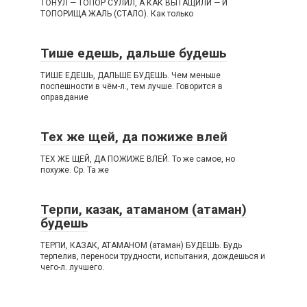
ТОНУЛ — ТОПОР СУЛИЛ, А КАК ВЫТАЩИЛИ — И
ТОПОРИЩА ЖАЛЬ (СТАЛО). Как только
Тише едешь, дальше будешь
ТИШЕ ЕДЕШЬ, ДАЛЬШЕ БУДЕШЬ. Чем меньше
поспешности в чём-л., тем лучше. Говорится в
оправдание
Тех же щей, да пожиже влей
ТЕХ ЖЕ ЩЕЙ, ДА ПОЖИЖЕ ВЛЕЙ. То же самое, но
похуже. Ср. Та же
Терпи, казак, атаманом (атаман)
будешь
ТЕРПИ, КАЗАК, АТАМАНОМ (атаман) БУДЕШЬ. Будь
терпелив, переноси трудности, испытания, дождешься и
чего-л. лучшего.