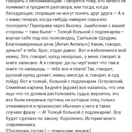
говорить с непонимающим. Говорится тому, кто ничего не
понимает в предмете разговора, или тогда, когда
беседующие, спорящие не могут понять друг друга.— А я
с вами, генерал, когда-нибудь намерен серьезно
поспорить! Переправа через Выолку.. ошибочная с вашей
стороны — таки была! — Толкуй больной с подлекарем,—
ворчал себе под нос полководец. Салтыков-Щедрин,
Благонамеренные речи. [Антип Антипыч:] Какие, говорю,
деньги? я тебе, брат, отдал давно.. Вот и взбеленился мой
немец. Это, говорит, купцу нехорошо., у меня, говорит, в
книге записано. А я говорю: да ты черт’знает что там в
книге-то напишешь — тебе все и плати! Так, говорит,
русский купец делает, немец никогда: я, говорит, в суд
пойду. Вот и толкуй., больной с подлекарем. Островский,
Семейная картина. Бедняге [вдове] все казалось, что она
еще что-то должна растолковать судье; вероятно, это
все были ненужные пустяки, на которые отец только
отмахивался и произносил обычную у него в таких
случаях фразу: — А! Толкуй больной с подлекарем!.. Все
будет сделано по закону. Короленко, История моего
современника.
[Подлекарь (устар.) — помощник лекаря.]