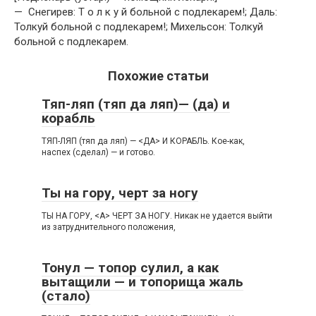
— Снегирев: Т о л к у й больной с подлекарем!; Даль:
Толкуй больной с подлекарем!; Михельсон: Толкуй
больной с подлекарем.
Похожие статьи
Тяп-ляп (тяп да ляп)— (да) и
корабль
ТЯП-ЛЯП (тяп да ляп) — <ДА> И КОРАБЛЬ. Кое-как,
наспех (сделал) — и готово.
Ты на гору, черт за ногу
ТЫ НА ГОРУ, <А> ЧЕРТ ЗА НОГУ. Никак не удается выйти
из затруднительного положения,
Тонул — топор сулил, а как
вытащили — и топорища жаль
(стало)