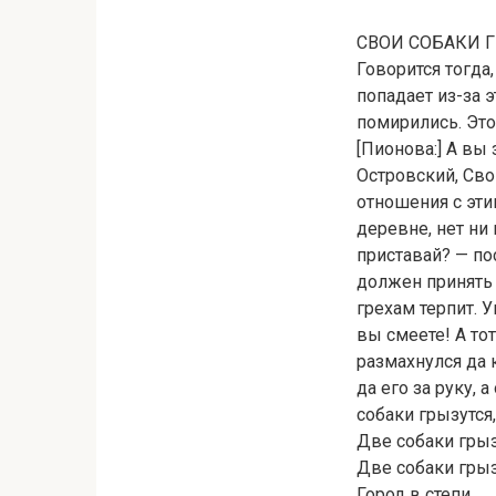
СВОИ СОБАКИ ГР
Говорится тогда
попадает из-за э
помирились. Это 
[Пионова:] А вы
Островский, Сво
отношения с эти
деревне, нет ни
приставай? — по
должен принять 
грехам терпит. У
вы смеете! А тот
размахнулся да к
да его за руку, 
собаки грызутся
Две собаки грызу
Две собаки грызу
Город в степи.