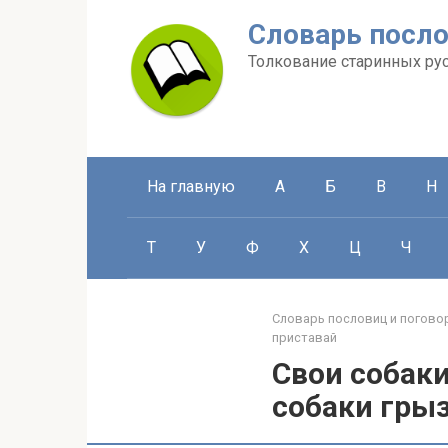
Перейти
Словарь посло
к
контенту
Толкование старинных ру
На главную
А
Б
В
Н
Т
У
Ф
Х
Ц
Ч
Словарь пословиц и погово
приставай
Свои собаки
собаки грыз