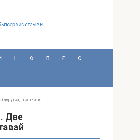
бытсервис отзывы
М
Н
О
П
Р
С
 (дерутся), третья не
. Две
ставай