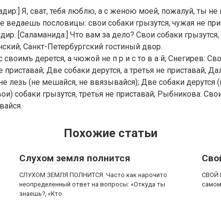
игадир:] Я, сват, тебя люблю, а с женою моей, пожалуй, ты не
 не ведаешь пословицы: свои собаки грызутся, чужая не пр
ир. [Саламанида:] Что вам за дело? Свои собаки грызутся,
нский, Санкт-Петербургский гостиный двор.
своимъ дерется, а чюжой не п р и с то в а й; Снегирев: Св
е приставай; Две собаки дерутся, а третья не приставай; Да
не лезь (не мешайся, не ввязывайся); Две собаки дерутся (
вои) собаки грызутся, третья не приставай; Рыбникова: Свои
вайся.
Похожие статьи
Слухом земля полнится
Сво
СЛУХОМ ЗЕМЛЯ ПОЛНИТСЯ. Часто как нарочито
СВОЙ 
неопределенный ответ на вопросы: «Откуда ты
самом
знаешь?, «Кто