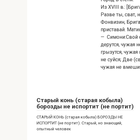
Из XVIII в.: [Бр
Разве ты, сват,
Фонвизин, Бригад
приставай. Мати
— Симони:Свой с 
дерутся, чужая н
грызутся, чужая 
не суйся; Две (с
чужая не вмеши
Старый конь (старая кобыла)
борозды не испортит (не портит)
СТАРЫЙ КОНЬ (старая кобыла) БОРОЗДЫ НЕ
ИСПОРТИТ (не портит). Старый, но знающий,
опытный человек