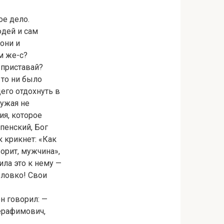
е дело.
юдей и сам
 они и
м же-с?
 приставай?
 то ни было
его отдохнуть в
чужая не
ия, которое
пенский, Бог
к крикнет: «Как
ворит, мужчина»,
чила это к нему —
 ловко! Свои
он говорил: —
Серафимович,