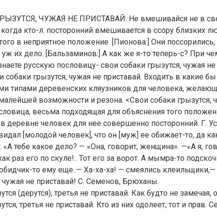
ЫЗУТСЯ, ЧУЖАЯ НЕ ПРИСТАВАЙ. Не вмешивайся не в сво
, когда кто-л. посторонний вмешивается в ссору близких л
того в неприятное положение. [Пионова:] Они поссорились,
уж их дело. [Бальзаминов:] А как же я-то теперь-с? При че
 знаете русскую пословицу- свои собаки грызутся, чужая не
и собаки грызутся, чужая не приставай. Входить в какие бы
ми типами деревенских кляузников для человека, желающ
 малейшей возможности и резона. <Свои собаки грызутся, 
словица, весьма подходящая для объяснения того положен
в деревне человек для нее совершенно посторонний. Г. Ус
видал [молодой человек], что он [муж] ее обижает-то, да ка
: «А тебе какое дело? — «Она, говорит, женщина». —«А я, го
ак раз его по скуле!.. Тот его за ворот. А мымра-то подско
а обидчик-то ему еще..— Ха-ха-ха! — смеялись клеильщики,—
, чужая не приставай! С. Семенов, Брюханы.
тся (дерутся), третья не приставай. Как будто не замечая, 
тся, третья не приставай. Кто из них одолеет, тот и прав. 