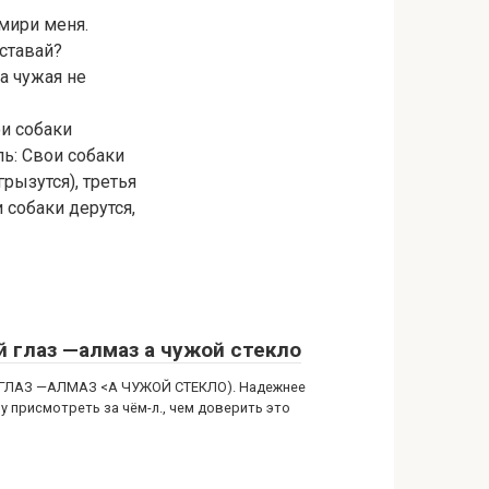
 мири меня.
иставай?
 а чужая не
ои собаки
ль: Свои собаки
грызутся), третья
 собаки дерутся,
й глаз —алмаз а чужой стекло
ГЛАЗ —АЛМАЗ <А ЧУЖОЙ СТЕКЛО). Надежнее
у присмотреть за чём-л., чем доверить это