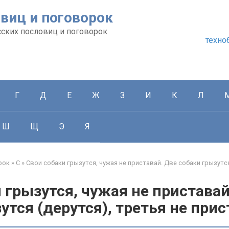
виц и поговорок
сских пословиц и поговорок
техно
Г
Д
Е
Ж
З
И
К
Л
Ш
Щ
Э
Я
рок
»
С
»
Свои собаки грызутся, чужая не приставай. Две собаки грызутся
 грызутся, чужая не приставай
утся (дерутся), третья не при