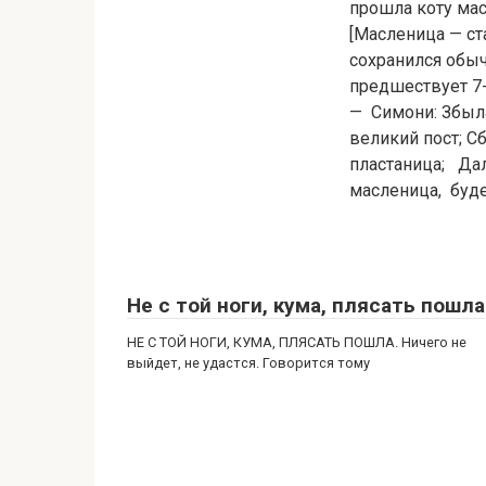
прошла коту мас
[Масленица — ст
сохранился обыч
предшествует 7-
— Симони: Збыла
великий пост; 
пластаница; Дал
масленица, буде
Не с той ноги, кума, плясать пошла
НЕ С ТОЙ НОГИ, КУМА, ПЛЯСАТЬ ПОШЛА. Ничего не
выйдет, не удастся. Говорится тому