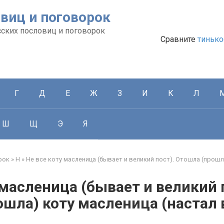
виц и поговорок
сских пословиц и поговорок
Сравните
тинько
Г
Д
Е
Ж
З
И
К
Л
Ш
Щ
Э
Я
рок
»
Н
»
Не все коту масленица (бывает и великий пост). Отошла (прошл
 масленица (бывает и великий 
ошла) коту масленица (настал