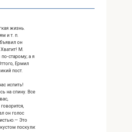
гкая жизнь.
 и т. п.
объявил он
Хватит! М.
 по-старому; а я
Оттого, Ермил
икий пост.
час испить!
ь на спину. Все
вас,
 говорится,
ал он голос
вистью.— Это
 кустом поскули: