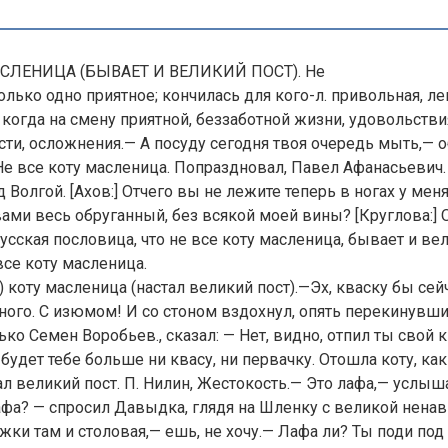
АСЛЕНИЦА (БЫВАЕТ И ВЕЛИКИЙ ПОСТ). Не
олько одно приятное; кончилась для кого-л. привольная, ле
 когда на смену приятной, беззаботной жизни, удовольствиям
сти, осложнения.— А посуду сегодня твоя очередь мыть,— 
 Не все коту масленица. Попраздновал, Павел Афанасьевич. 
Волгой. [Ахов:] Отчего вы не лежите теперь в ногах у меня
ами весь обруганный, без всякой моей вины? [Круглова:] 
усская пословица, что не все коту масленица, бывает и вел
все коту масленица.
 коту масленица (настал великий пост).—Эх, кваску бы сей
ного. С изюмом! И со стоном вздохнул, опять перекинувшис
ко Семен Воробьев., сказал: — Нет, видно, отпил ты свой к
будет тебе больше ни квасу, ни первачку. Отошла коту, как
ал великий пост. П. Нилин, Жестокость.— Это лафа,— услыш
фа? — спросил Давыдка, глядя на Шленку с великой нена
жки там и столовая,— ешь, не хочу.— Лафа ли? Ты поди под