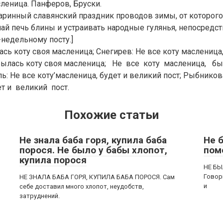
леница. Панферов, Бруски.
аринный славянский праздник проводов зимы, от которог
ай печь блины и устраивать народные гулянья, непосредс
недельному посту.]
сь коту своя масленица; Снегирев: Не все коту масленица,
Сбылась коту своя масленица; Не все коту масленица, б
ь: Не все коту’масленица, будет и великий пост; Рыбникова
т и великий пост.
Похожие статьи
Не знала баба горя, купила баба
Не 
порося. Не было у бабы хлопот,
пом
купила порося
НЕ БЫ
Говори
НЕ ЗНАЛА БАБА ГОРЯ, КУПИЛА БАБА ПОРОСЯ. Сам
и
себе доставил много хлопот, неудобств,
затруднений.