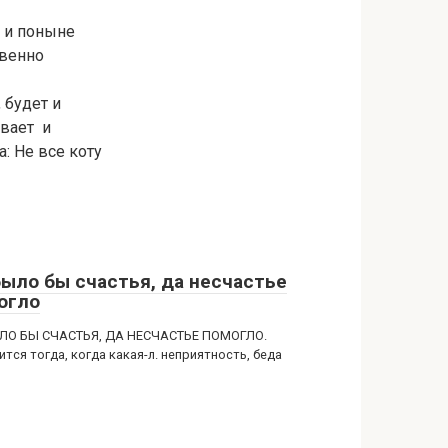
о и поныне
твенно
 будет и
ывает и
: Не все коту
было бы счастья, да несчастье
огло
ЛО БЫ СЧАСТЬЯ, ДА НЕСЧАСТЬЕ ПОМОГЛО.
тся тогда, когда какая-л. неприятность, беда