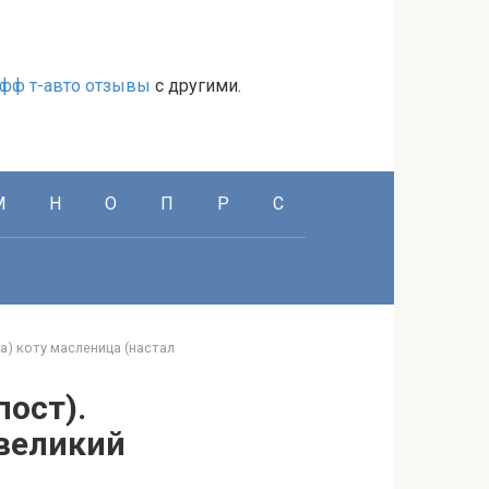
фф т-авто отзывы
с другими.
М
Н
О
П
Р
С
а) коту масленица (настал
пост).
 великий