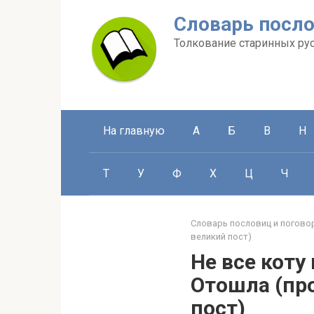
Перейти
Словарь посло
к
контенту
Толкование старинных ру
На главную
А
Б
В
Н
Т
У
Ф
Х
Ц
Ч
Словарь пословиц и погово
великий пост)
Не все коту
Отошла (пр
пост)