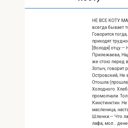
НЕ ВСЕ КОТУ М
всегда бывает т
Говорится тогда,
приходят трудно
[Володя] отцу.—
Прилежаева, Над 
же стою перед в
Зотыч, говорит р
Островский, Не 
Отошла (прошла)
Холодного. Хлеб
промолчали. Толь
Кинстинктин. Не 
масленица, наст
Шленки.— Что ла
лафа, мол… дене