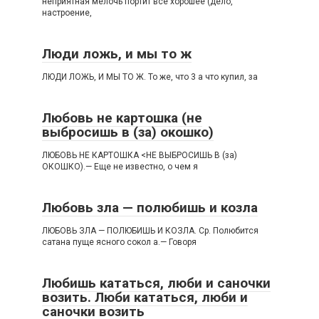
неприятная мелочь портит все хорошее (дело,
настроение,
Люди ложь, и мы то ж
ЛЮДИ ЛОЖЬ, И МЫ ТО Ж. То же, что 3 а что купил, за
Любовь не картошка (не
выбросишь в (за) окошко)
ЛЮБОВЬ НЕ КАРТОШКА <НЕ ВЫБРОСИШЬ В (за)
ОКОШКО).— Еще не известно, о чем я
Любовь зла — полюбишь и козла
ЛЮБОВЬ ЗЛА — ПОЛЮБИШЬ И КОЗЛА. Ср. Полюбится
сатана пуще ясного сокол а.— Говоря
Любишь кататься, люби и саночки
возить. Люби кататься, люби и
саночки возить