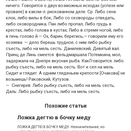
ничего. Говорится о двух возможных исходах (успехе или
провале) в каком-л. рискованном деле. Ср. Либо сена
клок, либо вилы в бок; Либо со сковороды отведать,
либо сковородника; Пан либо пропал; Либо грудь в
крестах, либо голова в кустах; Либо в стремя ногой, либо
в пень голово й.— Ох, барин, берегись,— говорили ему его
хозяева: — дело берешь трудное; с ним либо рыбку
съесть, либо на мель сесть. Данилевский, Девятый вал.
Принц де Линь смеется: фельдмаршала Потемкина, мол,
задержала на Днепре вкусная рыба. КакГговорится: либо
рыбку съесть, либо на мель сесть. Вот и сел на мель.
Сидит и глядит. А одним гляденьем крепости [Очакова] не
возьмешь! Раковский, Кутузов.
— Снегирев: Либо рыбку съесть, либо на мель сесть;
Даль: Либо рыбку съесть, либо на мель сесть.
Похожие статьи
Ложка дегтю в бочку меду
ЛОЖКА ДЕГТЮ В БОЧКУ МЕДУ. Незначительная, но