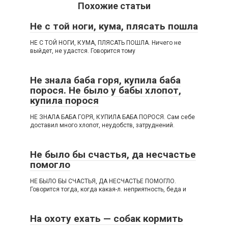
Похожие статьи
Не с той ноги, кума, плясать пошла
НЕ С ТОЙ НОГИ, КУМА, ПЛЯСАТЬ ПОШЛА. Ничего не
выйдет, не удастся. Говорится тому
Не знала баба горя, купила баба
порося. Не было у бабы хлопот,
купила порося
НЕ ЗНАЛА БАБА ГОРЯ, КУПИЛА БАБА ПОРОСЯ. Сам себе
доставил много хлопот, неудобств, затруднений.
Не было бы счастья, да несчастье
помогло
НЕ БЫЛО БЫ СЧАСТЬЯ, ДА НЕСЧАСТЬЕ ПОМОГЛО.
Говорится тогда, когда какая-л. неприятность, беда и
На охоту ехать — собак кормить