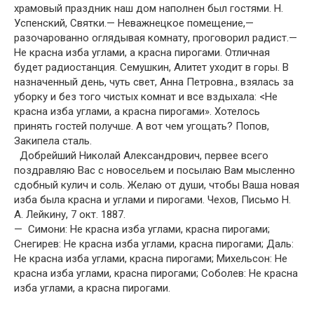
храмовый праздник наш дом наполнен был гостями. Н.
Успенский, Святки.— Неважнецкое помещение,—
разочарованно оглядывая комнату, проговорил радист.—
Не красна изба углами, а красна пирогами. Отличная
будет радиостанция. Семушкин, Алитет уходит в горы. В
назначенный день, чуть свет, Анна Петровна., взялась за
уборку и без того чистых комнат и все вздыхала: <Не
красна изба углами, а красна пирогами». Хотелось
принять гостей получше. А вот чем угощать? Попов,
Закипела сталь.
Добрейший Николай Александрович, первее всего
поздравляю Вас с новосельем и посылаю Вам мысленно
сдобный кулич и соль. Желаю от души, чтобы Ваша новая
изба была красна и углами и пирогами. Чехов, Письмо Н.
А. Лейкину, 7 окт. 1887.
— Симони: Не красна изба углами, красна пирогами;
Снегирев: Не красна изба углами, красна пирогами; Даль:
Не красна изба углами, красна пирогами; Михельсон: Не
красна изба углами, красна пирогами; Соболев: Не красна
изба углами, а красна пирогами.