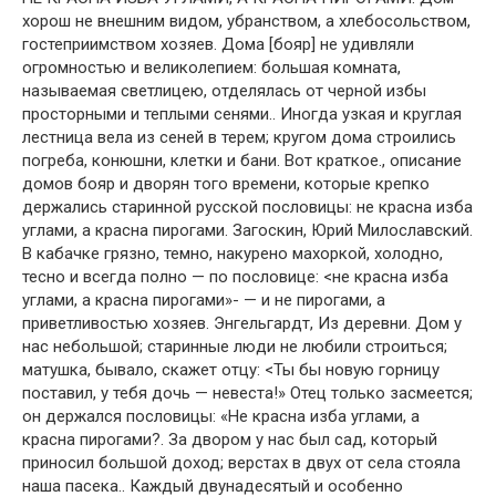
хорош не внешним видом, убранством, а хлебосольством,
гостеприимством хозяев. Дома [бояр] не удивляли
огромностью и великолепием: большая комната,
называемая светлицею, отделялась от черной избы
просторными и теплыми сенями.. Иногда узкая и круглая
лестница вела из сеней в терем; кругом дома строились
погреба, конюшни, клетки и бани. Вот краткое., описание
домов бояр и дворян того времени, которые крепко
держались старинной русской пословицы: не красна изба
углами, а красна пирогами. Загоскин, Юрий Милославский.
В кабачке грязно, темно, накурено махоркой, холодно,
тесно и всегда полно — по пословице: <не красна изба
углами, а красна пирогами»- — и не пирогами, а
приветливостью хозяев. Энгельгардт, Из деревни. Дом у
нас небольшой; старинные люди не любили строиться;
матушка, бывало, скажет отцу: <Ты бы новую горницу
поставил, у тебя дочь — невеста!» Отец только засмеется;
он держался пословицы: «Не красна изба углами, а
красна пирогами?. За двором у нас был сад, который
приносил большой доход; верстах в двух от села стояла
наша пасека.. Каждый двунадесятый и особенно