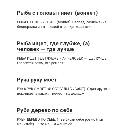
Рыба с головы гниет (воняет)
РЫБА С ГОЛОВЫ ГНИЕТ (воняет). Распад, разложение,
беспорядки и т.п. в какой-л. среде, коллективе
Рыба ищет, где глубже, (а)
человек — где лучше
РЫБА ИЩЕТ, ГДЕ ГЛУБЖЕ, <А> ЧЕЛОВЕК — ГДЕ ЛУЧШЕ.
Говорится о том, кто решает
Рука руку моет
РУКА РУКУ МОЕТ <И ОБЕ БЕЛЫ БЫВАЮТ). Один другого
покрывает в каких-л. нечестных делах.—
Руби дерево по себе
РУБИ ДЕРЕВО ПО СЕБЕ. 1. Выбирай себе ровню (при
женитьбе).— Что же,— и женитьба