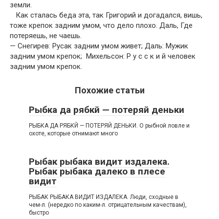
земли.
Как сталась беда эта, так Григорий и догадался, вишь,
тоже крепок задним умом, что дело плохо. Даль, Где
потеряешь, не чаешь.
— Снегирев: Русак задним умом живет; Даль: Мужик
задним умом крепок; Михельсон: Р у с с к и й человек
задним умом крепок.
Похожие статьи
Рыбка да рябкй — потеряй деньки
РЫБКА ДА РЯБКЙ — ПОТЕРЯЙ ДЕНЬКИ. О рыбной ловле и
охоте, которые отнимают много
Рыбак рыбака видит издалека.
Рыбак рыбака далеко в плесе
видит
РЫБАК РЫБАКА ВИДИТ ИЗДАЛЕКА. Люди, сходные в
чем-л. (нередко по каким-л. отрицательным качествам),
быстро