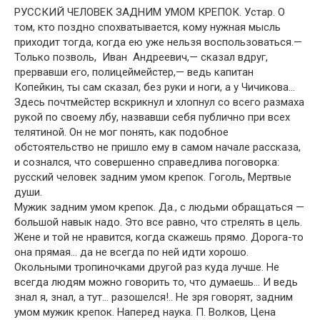
РУССКИЙ ЧЕЛОВЕК ЗАДНИМ УМОМ КРЕПОК. Устар. О
том, кто поздно спохватывается, кому нужная мысль
приходит тогда, когда ею уже нельзя воспользоваться.—
Только позволь, Иван Андреевич,— сказал вдруг,
прервавши его, полицеймейстер,— ведь капитан
Копейкин, ты сам сказал, без руки и ноги, а у Чичикова…
Здесь почтмейстер вскрикнул и хлопнул со всего размаха
рукой по своему лбу, назвавши себя публично при всех
телятиной. Он не мог понять, как подобное
обстоятельство не пришло ему в самом начале рассказа,
и сознался, что совершенно справедлива поговорка:
русский человек задним умом крепок. Гоголь, Мертвые
души.
Мужик задним умом крепок. Да., с людьми обращаться —
большой навык надо. Это все равно, что стрелять в цель.
Жене и той не нравится, когда скажешь прямо. Дорога-то
она прямая… да не всегда по ней идти хорошо.
Окольными тропиночками другой раз куда лучше. Не
всегда людям можно говорить то, что думаешь… И ведь
знал я, знал, а тут… разошелся!.. Не зря говорят, задним
умом мужик крепок. Наперед наука. П. Волков, Цена