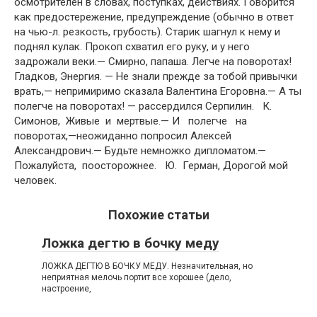
осмотрителен в словах, поступках, действиях. Говорится
как предостережение, предупреждение (обычно в ответ
на чью-л. резкость, грубость). Старик шагнул к нему и
поднял кулак. Прокоп схватил его руку, и у него
задрожали веки.— Смирно, папаша. Легче на поворотах!
Гладков, Энергия. — Не знали прежде за тобой привычки
врать,— непримиримо сказала Валентина Егоровна.— А ты
полегче на поворотах! — рассердился Серпилин. К.
Симонов, Живые и мертвые.— И полегче на
поворотах,—неожиданно попросил Алексей
Александрович.— Будьте немножко дипломатом.—
Пожалуйста, поосторожнее. Ю. Герман, Дорогой мой
человек.
Похожие статьи
Ложка дегтю в бочку меду
ЛОЖКА ДЕГТЮ В БОЧКУ МЕДУ. Незначительная, но
неприятная мелочь портит все хорошее (дело,
настроение,