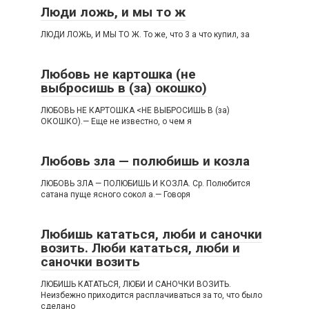
Люди ложь, и мы то ж
ЛЮДИ ЛОЖЬ, И МЫ ТО Ж. То же, что 3 а что купил, за
Любовь не картошка (не
выбросишь в (за) окошко)
ЛЮБОВЬ НЕ КАРТОШКА <НЕ ВЫБРОСИШЬ В (за)
ОКОШКО).— Еще не известно, о чем я
Любовь зла — полюбишь и козла
ЛЮБОВЬ ЗЛА — ПОЛЮБИШЬ И КОЗЛА. Ср. Полюбится
сатана пуще ясного сокол а.— Говоря
Любишь кататься, люби и саночки
возить. Люби кататься, люби и
саночки возить
ЛЮБИШЬ КАТАТЬСЯ, ЛЮБИ И САНОЧКИ ВОЗИТЬ.
Неизбежно приходится расплачиваться за то, что было
сделано