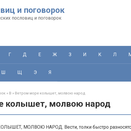
виц и поговорок
сских пословиц и поговорок
Г
Д
Е
Ж
З
И
К
Л
Ш
Щ
Э
Я
рок
»
В
»
Ветром море колышет, молвою народ
е колышет, молвою народ
ЛЫШЕТ, МОЛВОЮ НАРОД. Вести, толки быстро разносятс