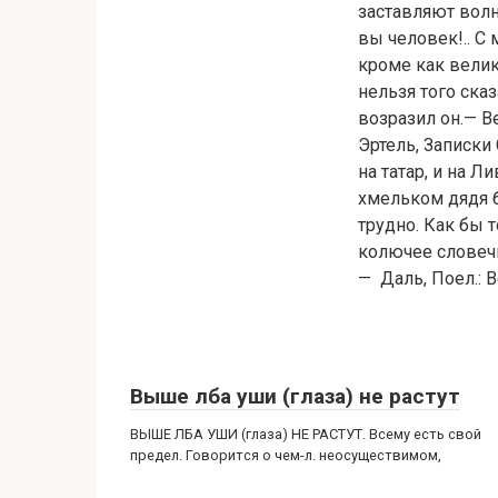
заставляют волно
вы человек!.. С
кроме как велик
нельзя того ска
возразил он.— В
Эртель, Записки
на татар, и на 
хмельком дядя бы
трудно. Как бы 
колючее словечк
— Даль, Поел.:
Выше лба уши (глаза) не растут
ВЫШЕ ЛБА УШИ (глаза) НЕ РАСТУТ. Всему есть свой
предел. Говорится о чем-л. неосуществимом,