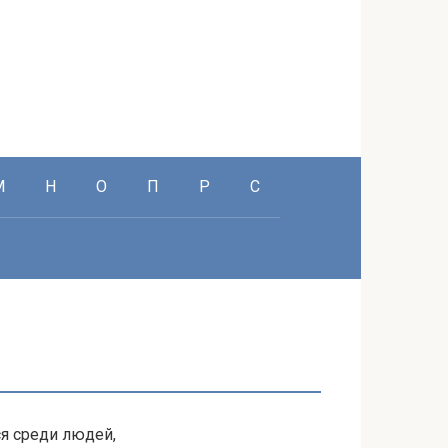
М
Н
О
П
Р
С
я среди людей,