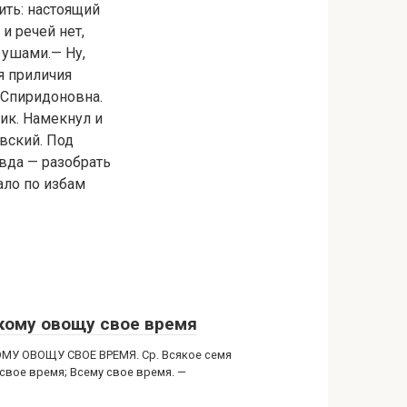
ить: настоящий
и речей нет,
 ушами.— Ну,
я приличия
 Спиридоновна.
щик. Намекнул и
овский. Под
авда — разобрать
ало по избам
кому овощу свое время
МУ ОВОЩУ СВОЕ ВРЕМЯ. Ср. Всякое семя
 свое время; Всему свое время. —