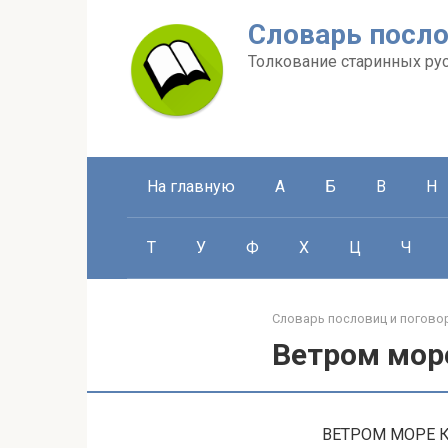
Перейти
Словарь посло
к
контенту
Толкование старинных ру
На главную
А
Б
В
Н
Т
У
Ф
Х
Ц
Ч
Словарь пословиц и погово
Ветром мор
ВЕТРОМ МОРЕ КО