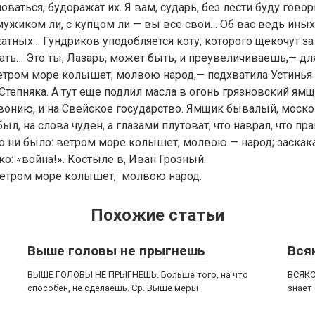
ваться, будоражат их. Я вам, сударь, без лести буду говор
 мужиком ли, с купцом ли — вы все свои… Об вас ведь иных 
атных… Гундриков уподобляется коту, которого щекочут за
зать… Это ты, Лазарь, может быть, и преувеличиваешь,— дл
етром море колышет, молвою народ,— подхватила Устинья
 Степняка. А тут еще подлил масла в огонь грязновский ям
Ливонию, и на Свейское государство. Ямщик бывалый, моск
л, на слова чуден, а глазами плутоват; что наврал, что пр
то ни было: ветром море колышет, молвою — народ; заскак
о: «война!». Костыле в, Иван Грозный.
 Ветром море колышет, молвою народ.
Похожие статьи
Выше головы не прыгнешь
Вся
ВЫШЕ ГОЛОВЫ НЕ ПРЫГНЕШЬ. Больше того, на что
ВСЯКО
способен, не сделаешь. Ср. Выше меры
знает