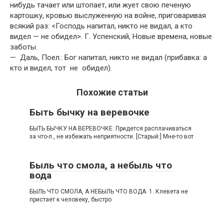
нибудь тачает или штопает, или жует свою печеную
картошку, кровью выслуженную на войне, приговаривая
всякий раз: <Господь напитал, никто не видал, а кто
видел — не обидел>. Г. Успенский, Новые времена, новые
заботы.
— Даль, Поел.: Бог напитал, никто не видал (прибавка: а
кто и видел, тот не обидел).
Похожие статьи
Быть бычку на веревочке
БЫТЬ БЫЧКУ НА ВЕРЕВОЧКЕ. Придется расплачиваться
за что-л., не избежать неприятности. [Старый:] Мне-то вот
Быль что смола, а небыль что
вода
БЫЛЬ ЧТО СМОЛА, А НЕБЫЛЬ ЧТО ВОДА. 1. Клевета не
пристает к человеку, быстро