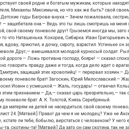
орствует своей родне и богатым мужикам, которые находят
теля, Михаилы Максимыча, но что как же быть? свой свое
в, Детские годы Багрова-внука.— Зачем пожаловала, сестриц
 — защебетала она.— Ведь это ты лишь смотришь на меня ка
ой; свой своему поневоле друг! Грыземся иногда мы, зато 
е то что Наташенька. Кокорев, Сибирка. Иван Григорьевич 
я, вдову, приютил, и дочку, сироту, взрастил. Устиньке он 
неволе Друг,— вмешивался молодой курносый солдат. Рыл
ой дороге.— Ложь противна господу, бояре! — сказал спок
но говорить правду даже и тогда, когда дело идет о врага
митрич, защищай этих кровопийц! — перервал хозяин.— Д
своему поневоле брат! Загоскин, Юрий Милославский.— Жаль
осил Иоанн с усмешкой.— Жаль, государь! — отвечал Кольц
 этим признанием.— Да,— сказал царь презрительно,— так 
у поневоле брат. А. К. Толстой, Князь Серебряный.
ам да матерям на детей не насердиться; свой своему понево
 лист 24. [Матвей:] Право! да чем я не молодец? Уже не А
Ну, кстате ли тебе, бобылю, верстаться с человеком? У него 
ы-та, скотины-та! [Матвей:] Да зато он сам скотина, так не 