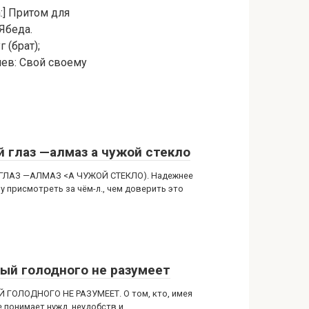
:] Притом для
 Ябеда.
 (брат);
лев: Свой своему
й глаз —алмаз а чужой стекло
ГЛАЗ —АЛМАЗ <А ЧУЖОЙ СТЕКЛО). Надежнее
у присмотреть за чём-л., чем доверить это
ый голодного не разумеет
 ГОЛОДНОГО НЕ РАЗУМЕЕТ. О том, кто, имея
е понимает нужд, неудобств и