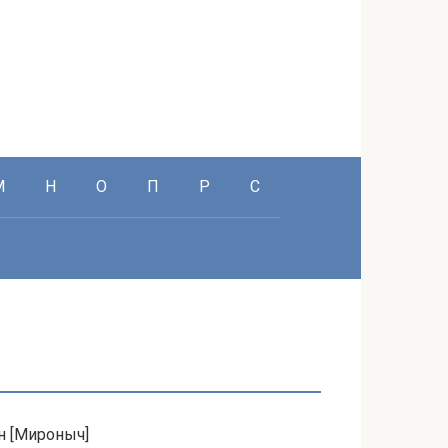
М
Н
О
П
Р
С
н [Мироныч]