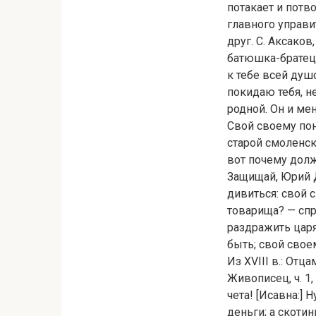
потакает и потв
главного управи
друг. С. Аксако
батюшка-братец!
к тебе всей душ
покидаю тебя, н
родной. Он и мен
Свой своему по
старой смоленск
вот почему долж
Защищай, Юрий Д
дивиться: свой 
товарища? — спр
раздражить царя
быть; свой своем
Из XVIII в.: Отц
Живописец, ч. 1,
чета! [Исавна:] 
деньги; а скотин