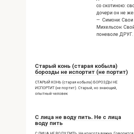
со скотиною: св
дочери он не жен
— Симони: Свои 
Михельсон: Свой
поневоле ДРУГ.
Старый конь (старая кобыла)
борозды не испортит (не портит)
СТАРЫЙ КОНЬ (старая кобыла) БОРОЗДЫ НЕ
ИСПОРТИТ (не портит). Старый, но знающий,
опытный человек
С лица не воду пить. Не с лица
воду пить
С ЛИЦА НЕ ВОДУ ПИТЬ. Не красота важна. Говорится