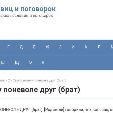
виц и поговорок
сских пословиц и поговорок
Г
Д
Е
Ж
З
И
К
Л
Ш
Щ
Э
Я
рок
»
С
»
Свой своему поневоле друг (брат)
 поневоле друг (брат)
ЕВОЛЕ ДРУГ (брат). [Родители] говорили, что, конечно, о