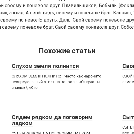
ой своему и поневоле друг. Плавильщиков, Бобыль. [Фекла
их, а клад. А свой, ведь, своему и поневоле брат. Капнист,
своему по неволЪ другъ; Даль: Свой своему поневоле друг
 своему поневоле брат; Свой своему поневоле друг; Собо
Похожие статьи
Слухом земля полнится
Сво
СЛУХОМ ЗЕМЛЯ ПОЛНИТСЯ. Часто как нарочито
СВОЙ 
неопределенный ответ на вопросы: «Откуда ты
самом
знаешь?, «Кто
Сядем рядком да поговорим
Сыт
ладком
СЫТЫЙ
все, н
СЯДЕМ РЯДКОМ ДА ПОГОВОРИМ ЛАДКОМ.