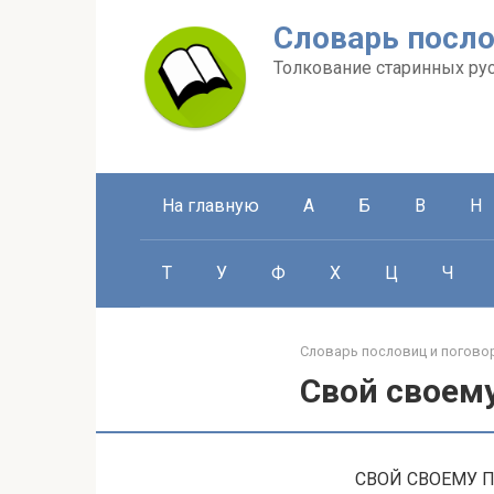
Перейти
Словарь посло
к
контенту
Толкование старинных ру
На главную
А
Б
В
Н
Т
У
Ф
Х
Ц
Ч
Словарь пословиц и погово
Свой своему
СВОЙ СВОЕМУ ПОН