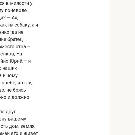
ся в милости у
му поневоле
а? — Ах,
к на собаку, а я
никогда не
мне братец
заместо отца.—
енков, На
ойно Юрий,— и
х наших.—
а и чему
 тебе, что ли,
о, не боясь
оно и должно
ле друг.
ксену вашему
есть дом, земля,
замай его и живет