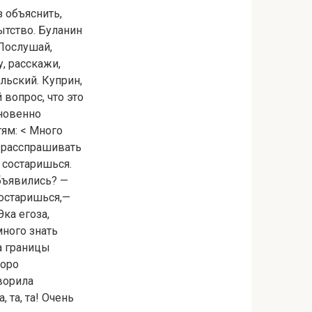
 объяснить,
ытство. Буланин
 Послушай,
у, расскажи,
льский. Куприн,
 вопрос, что это
кновенно
тям: < Много
л расспрашивать
 состаришься.
объявились? —
состаришься,—
Эка егоза,
 много знать
за границы
коро
ворила
 та, та! Очень