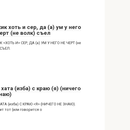
к хоть и сер, да (а) ум у него
ерт (не волк) съел
 <ХОТЬ И> СЕР, ДА (а) УМ У НЕГО НЕ ЧЕРТ (не
 СЪЕЛ.
хата (изба) с краю (я) (ничего
знаю)
АТА (изба) С КРАЮ <Я> (НИЧЕГО НЕ ЗНАЮ).
ит тот (или говорится о