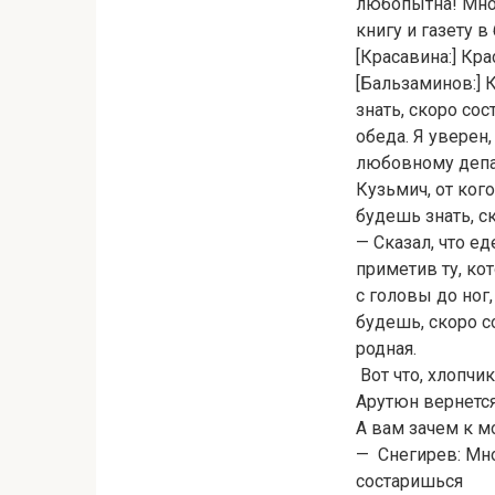
любопытна! Мног
книгу и газету 
[Красавина:] Кр
[Бальзаминов:] К
знать, скоро со
обеда. Я уверен
любовному депар
Кузьмич, от ког
будешь знать, с
— Сказал, что ед
приметив ту, ко
с головы до ног
будешь, скоро с
родная.
Вот что, хлопчи
Арутюн вернется
А вам зачем к м
— Снегирев: Мно
состаришься