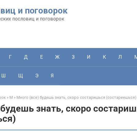
виц и поговорок
сских пословиц и поговорок
Г
Д
Е
Ж
З
И
К
Л
Ш
Щ
Э
Я
рок
»
М
»
Много (все) будешь знать, скоро состаришься (состареешься)
 будешь знать, скоро состари
ься)