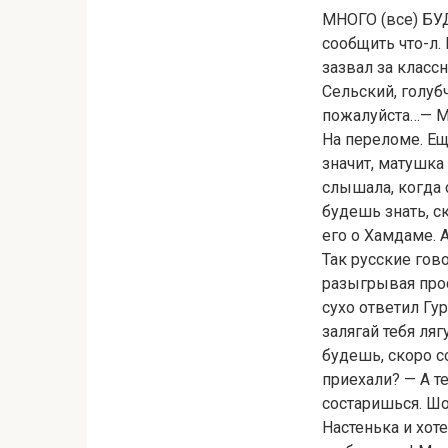
МНОГО (все) БУ
сообщить что-л.
зазвал за класс
Сельский, голубч
пожалуйста…— Мн
На переломе. Ещ
значит, матушка
слышала, когда 
будешь знать, с
его о Хамдаме. 
Так русские гов
разыгрывая прос
сухо ответил Гур
залягай тебя ляг
будешь, скоро с
приехали? — А т
состаришься. Шо
Настенька и хоте