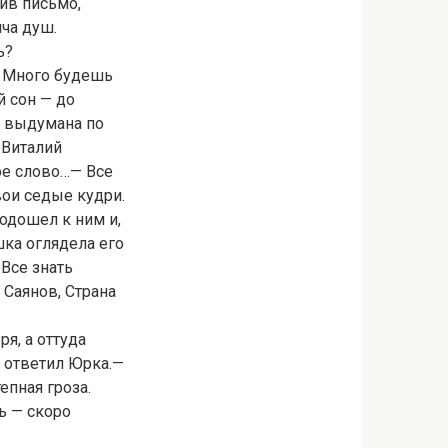
ив письмо,
яча душ.
ь?
:] Много будешь
й сон — до
, выдумана по
 Виталий
ое слово…— Все
вои седые кудри.
подошел к ним и,
шка оглядела его
 Все знать
 Саянов, Страна
я, а оттуда
— ответил Юрка.—
епная гроза.
ь — скоро