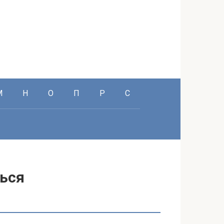
М
Н
О
П
Р
С
шься