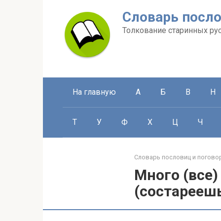
Перейти
Словарь посло
к
контенту
Толкование старинных ру
На главную
А
Б
В
Н
Т
У
Ф
Х
Ц
Ч
Словарь пословиц и погово
Много (все)
(состарееш