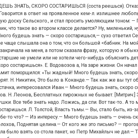
ДЕШЬ ЗНАТЬ, СКОРО СОСТАРИШЬСЯ (соста реешься). Отказ
 Говорится в ответ на проявленное кем-л. излишнее любоп
ную доску Сельского., и стал просить умоляющим тоном: —
ик, что такое во втором классе делается? Ну, миленький, н
ого будешь знать — скоро состаришься,— сухо ответил Се
е чаще слышала она о том, что он большой <бабник. На мой
 закричала на меня, а потом сказала фразу, которую я обы
старшие не умели или не хотели чего-нибудь объяснить де
коро состаришься». Е. Водовозов а, На заре жизни. Он нача
Амит поморщился: «Ты жадный! Много будешь знать, скоро
орят. Н. Никитин, Это было в Коканде.— Так как же вы тут 
тачка, интересовался Иван.— Много будешь знать, скоро 
ов. Н. Леонов, Бесплатных пирожных не бывает. [Митрич:] 
ушки. Все тебе знать надо. Ложись, да спи. Вот так-то.. А то
остаришься. Л. Толстой, Власть тьмы.— Вы, стало быть, из-
ебе-то что? — Из интересу.— Много будешь знать — очень с
лохов, Поднятая целина.— От кого же это письмо? — прого
ла было взять со стола пакет, но Петр Михайлыч не дал.— Та,