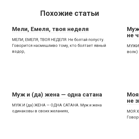
Похожие статьи
Мели, Емеля, твоя неделя
Мужи
не ч
МЕЛИ, ЕМЕЛЯ, ТВОЯ НЕДЕЛЯ. Не болтай попусту.
Говорится насмешливо тому, кто болтает явный
МУЖИК
вздор,
волк)
Муж и (да) жена — одна сатана
Моя 
не 
МУЖ И (да) ЖЕНА — ОДНА САТАНА. Муж и жена
одинаковы в своих желаниях,
МОЯ Х
Говор