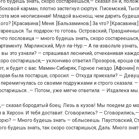
о будешь знать, скоро состареешься,— сказал он и, полож
в боковой карман, плотно застегнул сюртук. Писемский, Тыс
асота моя неописанная! Младой вьюнош, чем дарить будеш
ого? [Красавина:] Меня. [Бальзаминов:] За что? [Красавина
стареешься. Ты подарок-то готовь. Островский, Праздничны
, что пословица — много будешь знать, скоро состареешься
таменту. Марлинский, Мул-ла-Нур.— А па-азвольте узнать,
о вы это узнали? — спрашивал лесничий, отчеканивая кажд
коро состаришься,— уклончиво ответил Прозоров, ероша с
ет, и будет с вас. Мамин-Сибиряк, Горное гнездо. [Афонин] 
торая была постарше, спросил: — Откуда приехали? — Деву
, перемигнулась со своими подружками и строго сказала: —
остаришься…— Потом., уже мягче ответила: — Издалека мы.
к,— сказал бородатый боец. Лезь в кузов! Мы поедем до мор
 в Херсон. И тебя доставит. Сговорились? — Сговорились,
орю? — Много будешь знать — облысеешь. Паустовский, Ст
го будешь знать, так скоро состаришься; Даль: Много знат