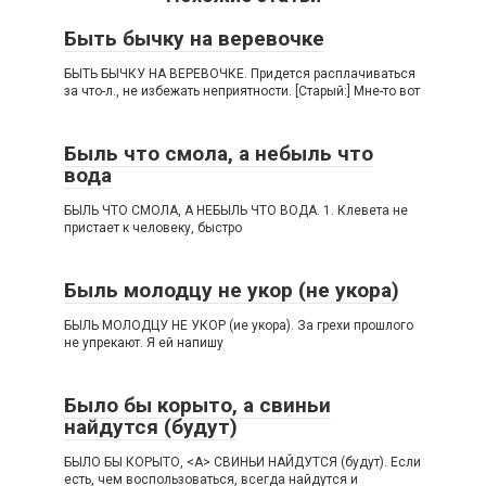
Быть бычку на веревочке
БЫТЬ БЫЧКУ НА ВЕРЕВОЧКЕ. Придется расплачиваться
за что-л., не избежать неприятности. [Старый:] Мне-то вот
Быль что смола, а небыль что
вода
БЫЛЬ ЧТО СМОЛА, А НЕБЫЛЬ ЧТО ВОДА. 1. Клевета не
пристает к человеку, быстро
Быль молодцу не укор (не укора)
БЫЛЬ МОЛОДЦУ НЕ УКОР (ие укора). За грехи прошлого
не упрекают. Я ей напишу
Было бы корыто, а свиньи
найдутся (будут)
БЫЛО БЫ КОРЫТО, <А> СВИНЬИ НАЙДУТСЯ (будут). Если
есть, чем воспользоваться, всегда найдутся и