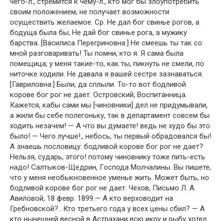
чего-л., стремится к чему-л., кто мог бы злоупотребить
своим положением, не получает возможности
осуществить желаемое. Ср. Не дал бог свинье рогов, а
бодуща была бы; Не дай бог свинье рога, а мужику
барства. [Василиса Перегриновна:] Не смеешь ты так со
мной разговаривать! Ты помни, кто я. Я сама была
помещица; у меня такие-то, как ты, пикнуть не смели, по
ниточке ходили. Не давала я вашей сестре зазнаваться.
[Гавриловна:] Были, да сплыли. То-то вот бодливой
корове бог рог не дает. Островский, Воспитанница.
Кажется, кабы сами мы [чиновники] дел не придумывали,
а жили бы себе полегоньку, так в департамент совсем бы
ходить незачем! — А что вы думаете! ведь не худо бы это
было! — Чего лучше!., небось, ты первый обрадовался бы!
А знаешь пословицу: бодливой корове бог рог не дает?
Нельзя, сударь, этого! потому чиновнику тоже пить-есть
надо! Салтыков-Щедрин, Господа Молчалины. Вы пишете,
что у меня необыкновенное уменье жить. Может быть, но
бодливой корове бог рог не дает. Чехов, Письмо Л. А.
Авиловой, 18 февр. 1899.— А кто верховодит на
Гребновской?.. Кто третьего года у всех цены сбил? — А
кто нынешней весной в Астрахани всю икру и рыбу хотел