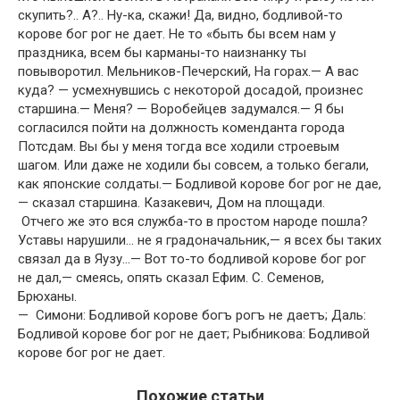
скупить?.. А?.. Ну-ка, скажи! Да, видно, бодливой-то
корове бог рог не дает. Не то «быть бы всем нам у
праздника, всем бы карманы-то наизнанку ты
повыворотил. Мельников-Печерский, На горах.— А вас
куда? — усмехнувшись с некоторой досадой, произнес
старшина.— Меня? — Воробейцев задумался.— Я бы
согласился пойти на должность коменданта города
Потсдам. Вы бы у меня тогда все ходили строевым
шагом. Или даже не ходили бы совсем, а только бегали,
как японские солдаты.— Бодливой корове бог рог не дае,
— сказал старшина. Казакевич, Дом на площади.
Отчего же это вся служба-то в простом народе пошла?
Уставы нарушили… не я градоначальник,— я всех бы таких
связал да в Яузу…— Вот то-то бодливой корове бог рог
не дал,— смеясь, опять сказал Ефим. С. Семенов,
Брюханы.
— Симони: Бодливой корове богъ рогъ не даетъ; Даль:
Бодливой корове бог рог не дает; Рыбникова: Бодливой
корове бог рог не дает.
Похожие статьи