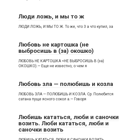
Люди ложь, и мы то ж
ЛЮДИ ЛОЖЬ, И МЫ ТО Ж. То же, что 3 а что купил, за
Любовь не картошка (не
выбросишь в (за) окошко)
ЛЮБОВЬ НЕ КАРТОШКА <НЕ ВЫБРОСИШЬ В (за)
ОКОШКО).— Еще не известно, о чем я
Любовь зла — полюбишь и козла
ЛЮБОВЬ ЗЛА — ПОЛЮБИШЬ И КОЗЛА. Ср. Полюбится
сатана пуще ясного сокол а.— Говоря
Любишь кататься, люби и саночки
возить. Люби кататься, люби и
саночки возить
ЛЮБИШЬ КАТАТЬСЯ, ЛЮБИ И САНОЧКИ ВОЗИТЬ.