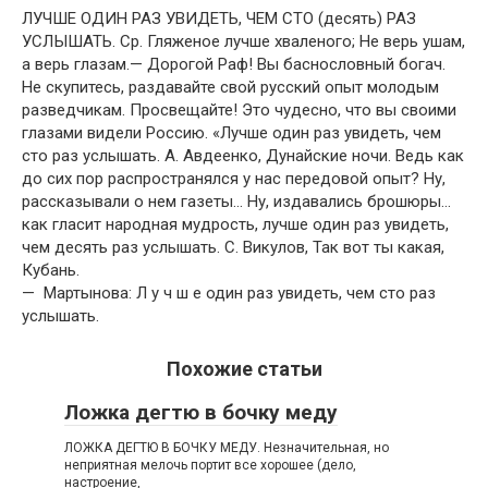
ЛУЧШЕ ОДИН РАЗ УВИДЕТЬ, ЧЕМ СТО (десять) РАЗ
УСЛЫШАТЬ. Ср. Гляженое лучше хваленого; Не верь ушам,
а верь глазам.— Дорогой Раф! Вы баснословный богач.
Не скупитесь, раздавайте свой русский опыт молодым
разведчикам. Просвещайте! Это чудесно, что вы своими
глазами видели Россию. «Лучше один раз увидеть, чем
сто раз услышать. А. Авдеенко, Дунайские ночи. Ведь как
до сих пор распространялся у нас передовой опыт? Ну,
рассказывали о нем газеты… Ну, издавались брошюры…
как гласит народная мудрость, лучше один раз увидеть,
чем десять раз услышать. С. Викулов, Так вот ты какая,
Кубань.
— Мартынова: Л у ч ш е один раз увидеть, чем сто раз
услышать.
Похожие статьи
Ложка дегтю в бочку меду
ЛОЖКА ДЕГТЮ В БОЧКУ МЕДУ. Незначительная, но
неприятная мелочь портит все хорошее (дело,
настроение,