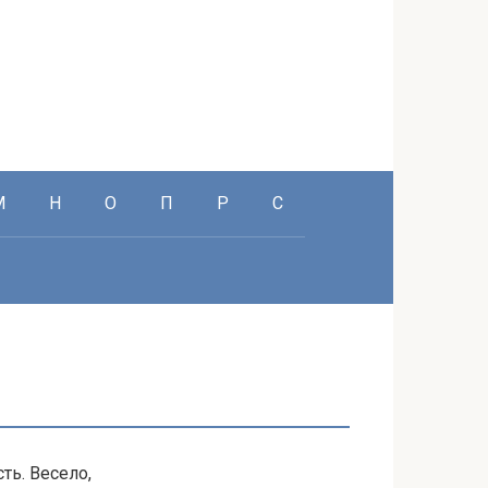
М
Н
О
П
Р
С
ь. Весело,