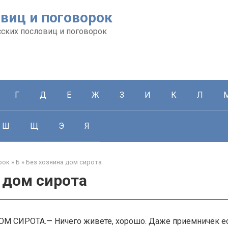
виц и поговорок
сских пословиц и поговорок
Г
Д
Е
Ж
З
И
К
Л
Ш
Щ
Э
Я
рок
»
Б
»
Без хозяина дом сирота
 дом сирота
М СИРОТА.— Ничего живете, хорошо. Даже приемничек ест