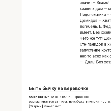
значит.— Знамо!
хозяина дом — с
Подснежники.— О
Демидов.— Хвати
погибель. Е. Фе
имеет. Без хозяи
Чего же тут! Дом
Сте-панидой в хи
запустение круг
нас-то всех как
— Даль: Без хоз
Быть бычку на веревочке
БЫТЬ БЫЧКУ НА ВЕРЕВОЧКЕ. Придется
расплачиваться за что-л., не избежать неприятности.
[Старый:] Мне-то вот