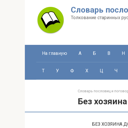
Перейти
Словарь посло
к
контенту
Толкование старинных ру
На главную
А
Б
В
Н
Т
У
Ф
Х
Ц
Ч
Словарь пословиц и погово
Без хозяина
БЕЗ ХОЗЯИНА ДО