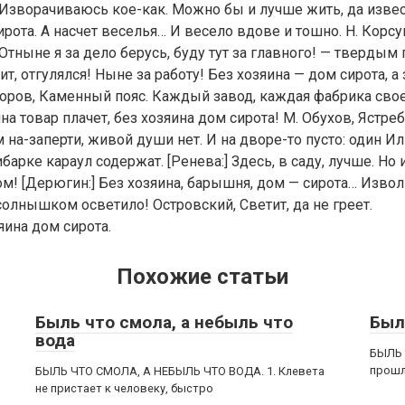
 Изворачиваюсь кое-как. Можно бы и лучше жить, да извес
ирота. А насчет веселья… И весело вдове и тошно. Н. Корсу
тныне я за дело берусь, буду тут за главного! — твердым 
т, отгулялся! Ныне за работу! Без хозяина — дом сирота, а
доров, Каменный пояс. Каждый завод, каждая фабрика свое
на товар плачет, без хозяина дом сирота! М. Обухов, Ястре
 на-заперти, живой души нет. И на дворе-то пусто: один И
барке караул содержат. [Ренева:] Здесь, в саду, лучше. Но 
ом! [Дерюгин:] Без хозяина, барышня, дом — сирота… Извол
 солнышком осветило! Островский, Светит, да не греет.
яина дом сирота.
Похожие статьи
Быль что смола, а небыль что
Был
вода
БЫЛЬ 
прошл
БЫЛЬ ЧТО СМОЛА, А НЕБЫЛЬ ЧТО ВОДА. 1. Клевета
не пристает к человеку, быстро