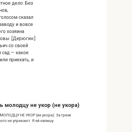
тное дело: Без
нов,
голосом сказал
 заводу и вовсе
го хозяина
бовы. [Дерюгин:]
льич со своей
и сад — какое
или приехать, и
ь молодцу не укор (не укора)
МОЛОДЦУ НЕ УКОР (ие укора). За грехи
ого не упрекают. Я ей напишу