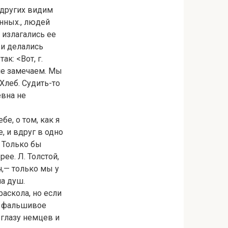
других видим
енных., людей
 излагались ее
и делались
к: <Вот, г.
 не замечаем. Мы
Хлеб. Судить-то
евна не
е, о том, как я
е, и вдруг в одно
. Только бы
ее. Л. Толстой,
ч,— только мы у
ча душ.
раскола, но если
м фальшивое
 глазу немцев и