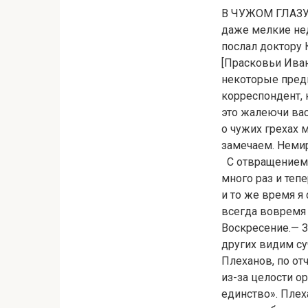
В ЧУЖОМ ГЛАЗУ
даже мелкие нед
послал доктору 
[Прасковьи Ива
некоторые предп
корреспондент, 
это жалеючи вас
о чужих грехах 
замечаем. Немир
С отвращением и
много раз и тепе
и то же время я 
всегда вовремя 
Воскресение.— З
других видим су
Плеханов, по от
из-за целости о
единство». Плех