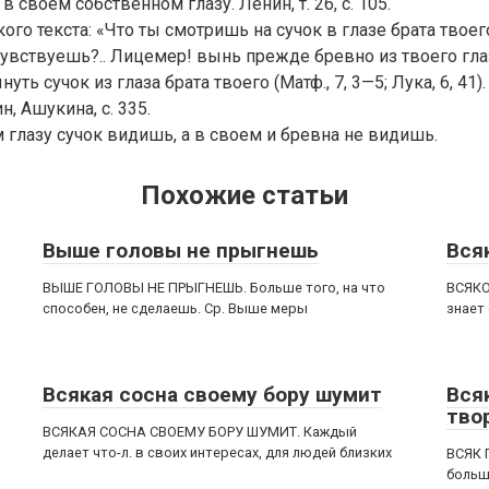
в своем собственном глазу. Ленин, т. 26, с. 105.
го текста: «Что ты смотришь на сучок в глазе брата твоего
чувствуешь?.. Лицемер! вынь прежде бревно из твоего глаз
уть сучок из глаза брата твоего (Матф., 7, 3—5; Лука, 6, 41)
ин, Ашукина, с. 335.
 глазу сучок видишь, а в своем и бревна не видишь.
Похожие статьи
Выше головы не прыгнешь
Вся
ВЫШЕ ГОЛОВЫ НЕ ПРЫГНЕШЬ. Больше того, на что
ВСЯКО
способен, не сделаешь. Ср. Выше меры
знает
Всякая сосна своему бору шумит
Вся
тво
ВСЯКАЯ СОСНА СВОЕМУ БОРУ ШУМИТ. Каждый
делает что-л. в своих интересах, для людей близких
ВСЯК 
больш