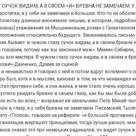
 СУЧОК ВИДИМ, А В СВОЕМ <И> БРЕВНА НЕ ЗАМЕЧАЕМ. У 
остатки, а у себя не замечаем и больших. Кто-то из обозл
Кочетову длинное анонимное письмо, в котором., подробно
новны] ухаживания за Мышниковым, роман с Галактионом 
оложения относительно будущего. Заканчивалось письмо та
как бывает: в чужом глазу сучок видим, а в своем бревна
 говорим, потому как вы законный муж». Мамин-Сибиряк, 
мы все мастера. В чужом глазу сучок видим, а в своем и бр
ович-Данченко, Драма за сценой.
 ненавистью я говорил с ней и потом вдруг вспомнил о себ
рь был, хотя и в мыслях, виноват в том, за что ненавидел е
стал противен себе, а она жалка, и мне стало очень хорошо
успеть увидать бревно в своем глазу, как бы мы были добр
ло есть во всех,— возражал ей запальчиво Петр Михай-лы
чок в глазу, а у себя бревна не замечаем. Писемский, Тыся
чету <Голоса», говорил на реферате: «я большой противник 
рганизации жертвуют принципами, тогда лучше раскол, че
анов сказал это про немецких радикалов: он видит сучок в