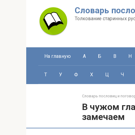
Перейти
Словарь посло
к
контенту
Толкование старинных ру
На главную
А
Б
В
Н
Т
У
Ф
Х
Ц
Ч
Словарь пословиц и погово
В чужом гла
замечаем