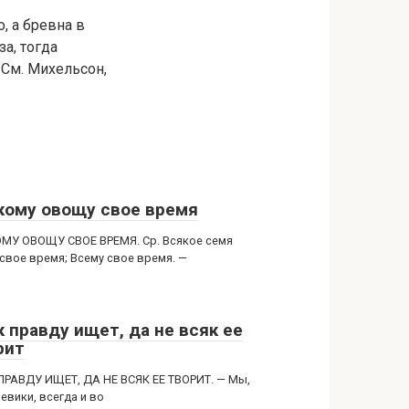
, а бревна в
а, тогда
. См. Михельсон,
кому овощу свое время
МУ ОВОЩУ СВОЕ ВРЕМЯ. Ср. Всякое семя
 свое время; Всему свое время. —
к правду ищет, да не всяк ее
рит
ПРАВДУ ИЩЕТ, ДА НЕ ВСЯК ЕЕ ТВОРИТ. — Мы,
евики, всегда и во