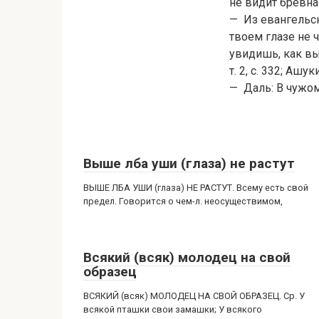
не видит бревна 
— Из евангельско
твоем глазе не 
увидишь, как вын
т. 2, с. 332; Ашук
— Даль: В чужом
Выше лба уши (глаза) не растут
ВЫШЕ ЛБА УШИ (глаза) НЕ РАСТУТ. Всему есть свой
предел. Говорится о чем-л. неосуществимом,
Всякий (всяк) молодец на свой
образец
ВСЯКИЙ (всяк) МОЛОДЕЦ НА СВОЙ ОБРАЗЕЦ. Ср. У
всякой пташки свои замашки; У всякого