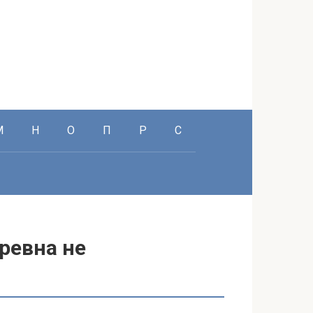
М
Н
О
П
Р
С
бревна не