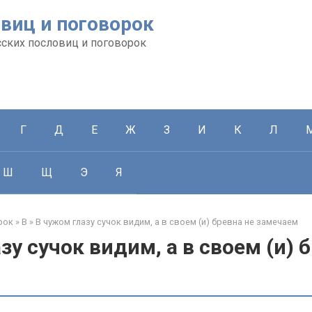
виц и поговорок
сских пословиц и поговорок
Г
Д
Е
Ж
З
И
К
Л
Ш
Щ
Э
Я
рок
»
В
»
В чужом глазу сучок видим, а в своем (и) бревна не замечаем
зу сучок видим, а в своем (и) 