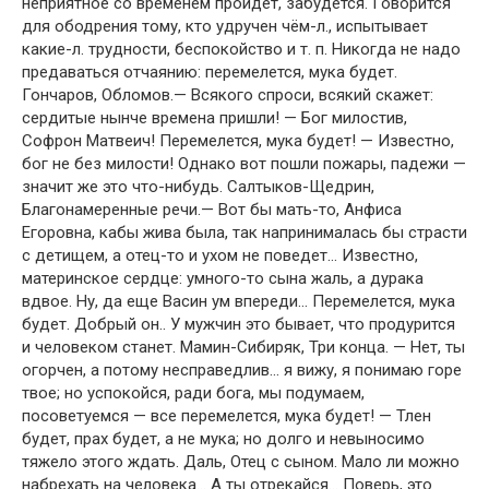
неприятное со временем пройдет, забудется. Говорится
для ободрения тому, кто удручен чём-л., испытывает
какие-л. трудности, беспокойство и т. п. Никогда не надо
предаваться отчаянию: перемелется, мука будет.
Гончаров, Обломов.— Всякого спроси, всякий скажет:
сердитые нынче времена пришли! — Бог милостив,
Софрон Матвеич! Перемелется, мука будет! — Известно,
бог не без милости! Однако вот пошли пожары, падежи —
значит же это что-нибудь. Салтыков-Щедрин,
Благонамеренные речи.— Вот бы мать-то, Анфиса
Егоровна, кабы жива была, так напринималась бы страсти
с детищем, а отец-то и ухом не поведет… Известно,
материнское сердце: умного-то сына жаль, а дурака
вдвое. Ну, да еще Васин ум впереди… Перемелется, мука
будет. Добрый он.. У мужчин это бывает, что продурится
и человеком станет. Мамин-Сибиряк, Три конца. — Нет, ты
огорчен, а потому несправедлив… я вижу, я понимаю горе
твое; но успокойся, ради бога, мы подумаем,
посоветуемся — все перемелется, мука будет! — Тлен
будет, прах будет, а не мука; но долго и невыносимо
тяжело этого ждать. Даль, Отец с сыном. Мало ли можно
набрехать на человека… А ты отрекайся… Поверь, это