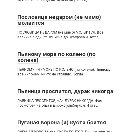
шутливо в оправдание человека умного,
Пословица недаром (не мимо)
молвится
ПОСЛОВИЦА НЕДАРОМ (не мимо) МОЛВИТСЯ. Все
великие люди, от Пушкина до Суворова и Петра,
Пьяному море по колено (по
колена)
ПЬЯНОМУ <И> МОРЕ ПО КОЛЕНО (по колена). Пьяному
все нипочем, ничто не страшно. Когда
Пьяница проспится, дурак никогда
ПЬЯНИЦА ПРОСПИТСЯ, <А> ДУРАК НИКОГДА. Фома
посмотрел на отца и широко улыбнулся. И отец
Пуганая ворона (и) куста боится