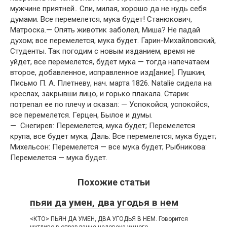
мужчине приятней.. Спи, милая, хорошо да не нудь себя
думами. Все перемелется, мука будет! Станюкович,
Матроска.— Опять животик заболел, Миша? Не падай
духом; все перемелется, мука будет. Гарин-Михайловский,
Студенты. Так погодим с новым изданием, время не
уйдет, все перемелется, будет мука — тогда напечатаем
второе, добавленное, исправленное изд[ание]. Пушкин,
Письмо П. А. Плетневу, нач. марта 1826. Natalie сидела на
креслах, закрывши лицо, и горько плакала. Старик
потрепал ее по плечу и сказал: — Успокойся, успокойся,
все перемелется. Герцен, Былое и думы.
— Снегирев: Перемелется, мука будет; Перемелется
крупа, все будет мука; Даль: Все перемелется, мука будет;
Михельсон: Перемелется — все мука будет; Рыбникова:
Перемелется — мука будет.
Похожие статьи
пьяи да умен, два угодья в нем
<КТО> ПЬЯН ДА УМЕН, ДВА УГОДЬЯ В НЕМ. Говорится