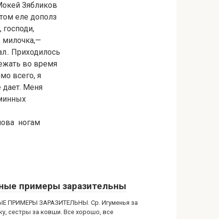
 Мокей Зябликов
отом еле дополз
, господи,
, милочка,—
ал.. Приходилось
бежать во время
мо всего, я
 дает. Меня
 минных
лова ногам
ные примеры заразительны
Е ПРИМЕРЫ ЗАРАЗИТЕЛЬНЫ. Ср. Игуменья за
ку, сестры за ковши. Все хорошо, все