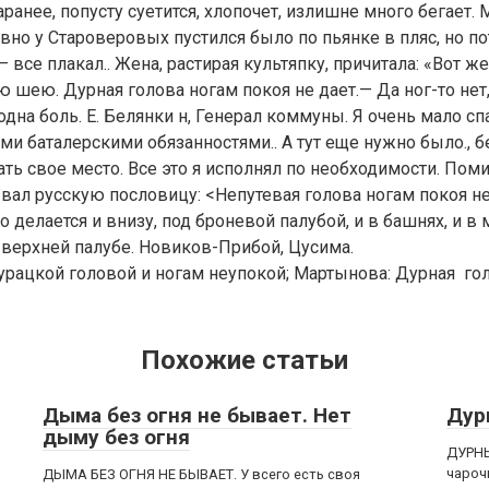
аранее, попусту суетится, хлопочет, излишне много бегает.
давно у Староверовых пустился было по пьянке в пляс, но п
 все плакал.. Жена, растирая культяпку, причитала: «Вот же
ю шею. Дурная голова ногам покоя не дает.— Да ног-то нет
одна боль. Е. Белянки н, Генерал коммуны. Я очень мало сп
ми баталерскими обязанностями.. А тут еще нужно было., 
ать свое место. Все это я исполнял по необходимости. Поми
ал русскую пословицу: <Непутевая голова ногам покоя не
о делается и внизу, под броневой палубой, и в башнях, и в
а верхней палубе. Новиков-Прибой, Цусима.
урацкой головой и ногам неупокой; Мартынова: Дурная го
Похожие статьи
Дыма без огня не бывает. Нет
Дур
дыму без огня
ДУРНЫ
чароч
ДЫМА БЕЗ ОГНЯ НЕ БЫВАЕТ. У всего есть своя