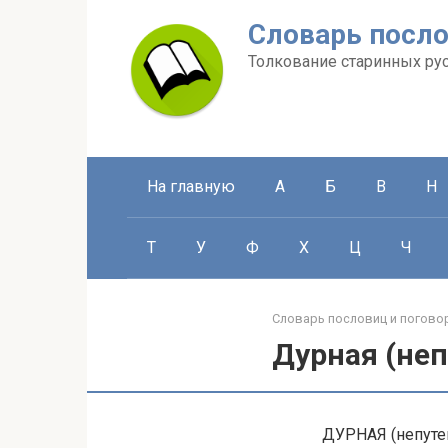
Перейти
Словарь посло
к
контенту
Толкование старинных ру
На главную
А
Б
В
Н
Т
У
Ф
Х
Ц
Ч
Словарь пословиц и погово
Дурная (неп
ДУРНАЯ (непутев