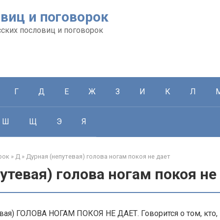
виц и поговорок
сских пословиц и поговорок
Г
Д
Е
Ж
З
И
К
Л
Ш
Щ
Э
Я
рок
»
Д
»
Дурная (непутевая) голова ногам покоя не дает
утевая) голова ногам покоя не
ая) ГОЛОВА НОГАМ ПОКОЯ НЕ ДАЕТ. Говорится о том, кто,