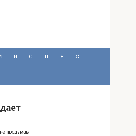
М
Н
О
П
Р
С
 дает
 не продумав