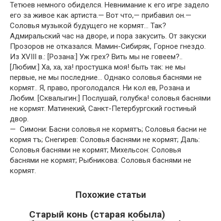
Тетюев немного обиделся. Невнимание к его игре задело
его за живое как артиста.— Вот что,— прибавил он.—
Соловья музыкой будущего не кормят… Так?
Адмиральский час на дворе, и пора закусить. От закуски
Прозоров не отказался. Мамин-Сибиряк, Горное гнездо.
Из XVIII в.: [Розана:] Уж грех? Вить мы не говеем?..
[Любим:] Ха, ха, ха! простушка моя! быть так: не мы
первые, не мы последние… Однако соловья баснями не
кормят.. Я, право, проголодался. Ни кол ев, Розана и
Любим. [Сквалыгин:] Послушай, голубка! соловья баснями
не кормят. Матинекий, Санкт-Петербургский гостиный
двор.
— Симони: Басни соловья не кормятъ; Соловья басни не
кормя тъ; Снегирев: Соловья баснями не кормят; Даль:
Соловья баснями не кормят; Михельсон: Соловья
баснями не кормят; Рыбникова: Соловья баснями не
кормят.
Похожие статьи
Старый конь (старая кобыла)