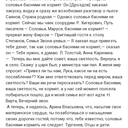
соловья баснями не кормят. Он [Дроздов] заказал
закуску, водку и сразу же возобновил разговор о пьесе.
Саянов, Страна родная.— Однако соловья баснями не
кормят. Сейчас мы чаек соорудим. Р. Хигерович, Путь
писателя.— Соловья, Маруся, баснями не кормят! —
прервал жену Фирсов.— Приглашай гостя к столу.
Степанов, Семья Звона-ревых.— Я заехал еще привезть
тебе денег, так как соловья баснями не кормят,— сказал
он.— Тебе нужно, я думаю. Л. Толстой, Анна Каренина.
— Теперь вы мне дайте совет, ваша светлость. Вернусь я
в село. Скажу: у царя был, у министра чаи пил. А меня мир
спросит: «Привез ли ты нам, Лука, какое ни на есть
послабление?? Как мне ответствовать перед миром, ваша
светлость? Ваши им речи пересказать? Соловья баснями,
ваша светлость, не кормят, а у нас сей момент полсела
побираться пошло, да и моей семье вот-вот идти. Н.
Вирта, Вечерний звон.
А теперь, я надеюсь, Арина Власьевна, что, насытив свое
материнское сердце, ты позаботишься о насыщении
своих дорогих гостей, потому что, тебе известно, соловья
баснями кормить не следует. Тургенев, Отцы и дети.