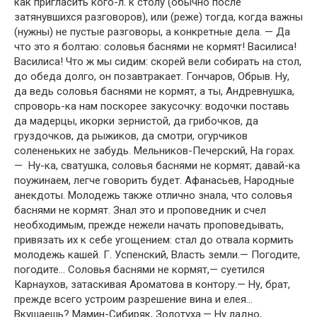
как пригласить кого-л. к столу (обычно после
затянувшихся разговоров), или (реже) тогда, когда важны
(нужны) не пустые разговоры, а конкретные дела. — Да
что это я болтаю: соловья баснями не кормят! Василиса!
Василиса! Что ж мы сидим: скорей вели собирать на стол,
до обеда долго, он позавтракает. Гончаров, Обрыв. Ну,
да ведь соловья баснями не кормят, а ты, Андревнушка,
спроворь-ка нам поскорее закусочку: водочки поставь
да мадерцы, икорки зернистой, да грибочков, да
груздочков, да рыжиков, да смотри, огурчиков
солененьких не забудь. Мельников-Печерский, На горах.
— Ну-ка, сватушка, соловья баснями не кормят; давай-ка
поужинаем, легче говорить будет. Афанасьев, Народные
анекдоты. Молодежь также отлично знала, что соловья
баснями не кормят. Знал это и проповедник и счел
необходимым, прежде нежели начать проповедывать,
привязать их к себе угощением: стал до отвала кормить
молодежь кашей. Г. Успенский, Власть земли.— Погодите,
погодите… Соловья баснями не кормят,— суетился
Карнаухов, затаскивая Ароматова в контору.— Ну, брат,
прежде всего устроим разрешение вина и елея…
Вкушаешь? Мамин-Сибиряк, Золотуха.— Ну ладно,