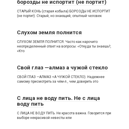
борозды не испортит (не портит)
СТАРЫЙ КОНЬ (старая кобыла) БОРОЗДЫ НЕ ИСПОРТИТ
(не портит). Старый, но знающий, опытный человек
Слухом земля полнится
СЛУХОМ ЗЕМЛЯ ПОЛНИТСЯ. Часто как нарочито
неопределенный ответ на вопросы: «Откуда ты знаешь?,
«Кто
Свой глаз —алмаз а чужой стекло
СВОЙ ГЛАЗ —АЛМАЗ <А ЧУЖОЙ СТЕКЛО). Надежнее
самому присмотреть за чём-л., чем доверить это
С лица не воду пить. Не с лица
воду пить
С ЛИЦА НЕ ВОДУ ПИТЬ. Не красота важна. Говорится при
выборе некрасивой невесты или