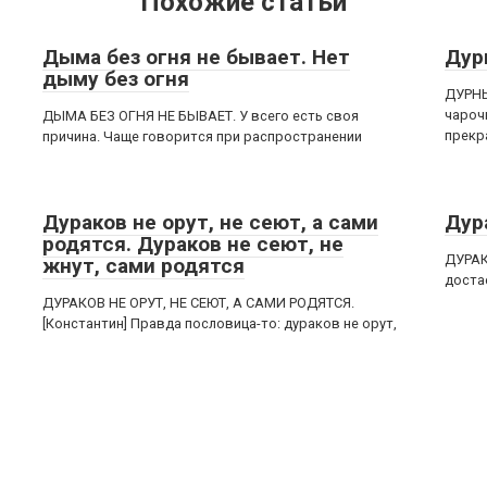
Похожие статьи
Дыма без огня не бывает. Нет
Дур
дыму без огня
ДУРНЫ
чароч
ДЫМА БЕЗ ОГНЯ НЕ БЫВАЕТ. У всего есть своя
прекр
причина. Чаще говорится при распространении
Дураков не орут, не сеют, а сами
Дур
родятся. Дураков не сеют, не
ДУРАК
жнут, сами родятся
достае
ДУРАКОВ НЕ ОРУТ, НЕ СЕЮТ, А САМИ РОДЯТСЯ.
[Константин] Правда пословица-то: дураков не орут,