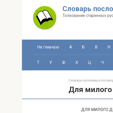
Перейти
Словарь посло
к
контенту
Толкование старинных ру
На главную
А
Б
В
Н
Т
У
Ф
Х
Ц
Ч
Словарь пословиц и погово
Для милого 
ДЛЯ МИЛОГО ДР