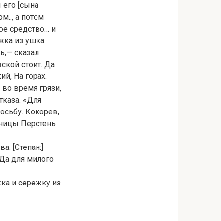
 его [сына
.., а потом
гое средство… и
жка из ушка.
ь,— сказал
ской стоит. Да
й, На горах.
 во время грязи,
тказа. «Для
осьбу. Кокорев,
рницы Перстень
а. [Степан:]
 Да для милого
ка и сережку из