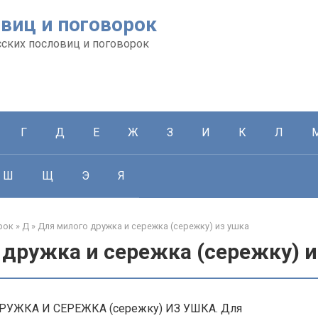
виц и поговорок
сских пословиц и поговорок
Г
Д
Е
Ж
З
И
К
Л
Ш
Щ
Э
Я
рок
»
Д
»
Для милого дружка и сережка (сережку) из ушка
дружка и сережка (сережку) и
УЖКА И СЕРЕЖКА (сережку) ИЗ УШКА. Для