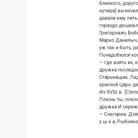
близкого, дорог
кучера] вылечил
давала ему пить
гораздо дешевле.
Григорович, Боб
Марко Данилыч,—
уж так и быть, 
Понадобился ком
— где взять их, 
дружка последня
Старьевщик. Лад
красной Царь-де
Из XVШ в.: [Степ
Плюнь ты, плюнь 
дружка И сережк
— Снегирев: Для
у ш к а; Рыбник