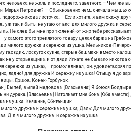
ого человека не жаль и последнего, заветного.— Чем же вы
и, Марья Петровна? — Обыкновенно чем., сначала мышьяком
., подорожникова листочка..— Если хотите, я вам скажу дру
, уж так и быть, не утаю от вас, для милого дружка и сере
ыль. Не след бы мне про тюлений-от жир тебе рассказыват
 у самого этого треклятого товару целая баржа на Гребнов
ради милого дружка и сережка из ушка. Мельников-Печерски
у гвоздик, лоскуток сукна, старые башмаки вместо калош
как не у старьевщика, и от дяди Игната не бывало никогда о
я сережка из ушка»,— промолвливал., он, удовлетворяя пр
но, ладно! для дружка И сережку из ушка! Отыщу я до за
вицы. Ершов, Конек-Горбунок.
ан:] Выпей, выпей медовова. [Власьевна:] Я боюся Болдырев
ни дурака. [Власьевна:] Натолкает мне бока. [Оба вместе:]
а из ушка. Княжнин, Сбитенщик.
 милого дружка и сережка из ушка; Даль: Для милого друж
ова: Д л я милого дружка и сережка из ушка.