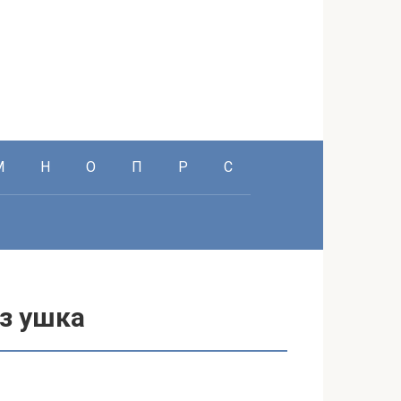
М
Н
О
П
Р
С
з ушка