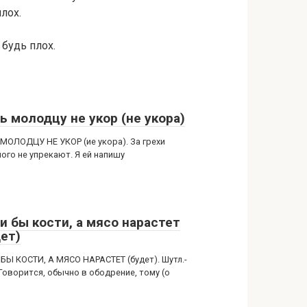
плох.
 будь плох.
ь молодцу не укор (не укора)
МОЛОДЦУ НЕ УКОР (ие укора). За грехи
ого не упрекают. Я ей напишу
и бы кости, а мясо нарастет
дет)
БЫ КОСТИ, А МЯСО НАРАСТЕТ (будет). Шутл.-
 Говорится, обычно в ободрение, тому (о