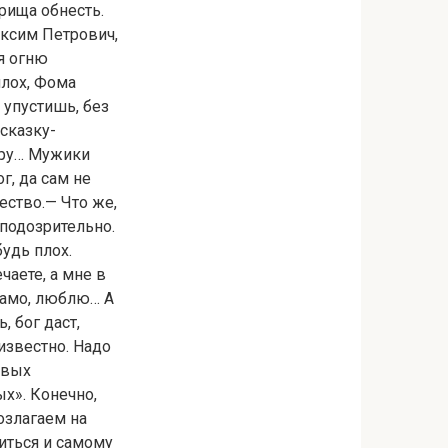
рища обнесть.
аксим Петрович,
я огню
плох, Фома
 упустишь, без
 сказку-
сыру… Мужики
г, да сам не
чество.— Что же,
 подозрительно.
будь плох.
чаете, а мне в
намо, люблю… А
, бог даст,
известно. Надо
овых
х». Конечно,
возлагаем на
иться и самому