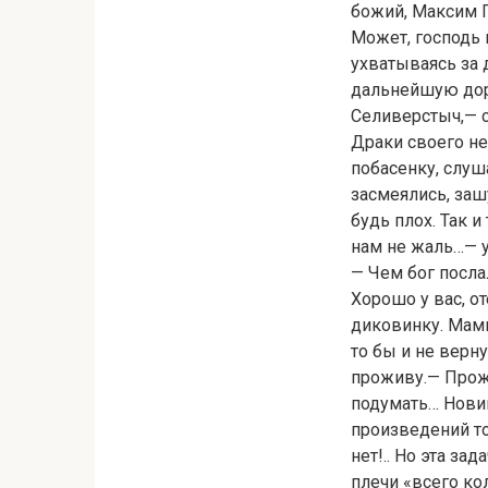
божий, Максим 
Может, господь 
ухватываясь за 
дальнейшую доро
Селиверстыч,— с
Драки своего не
побасенку, слуш
засмеялись, зашу
будь плох. Так и
нам не жаль…— у
— Чем бог послал
Хорошо у вас, о
диковинку. Мам
то бы и не верн
проживу.— Прожи
подумать… Нови
произведений то
нет!.. Но эта за
плечи «всего ко