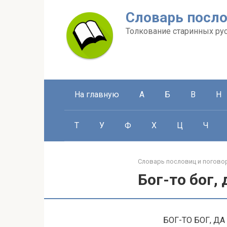
Перейти
Словарь посло
к
контенту
Толкование старинных ру
На главную
А
Б
В
Н
Т
У
Ф
Х
Ц
Ч
Словарь пословиц и погово
Бог-то бог, 
БОГ-ТО БОГ, ДА 