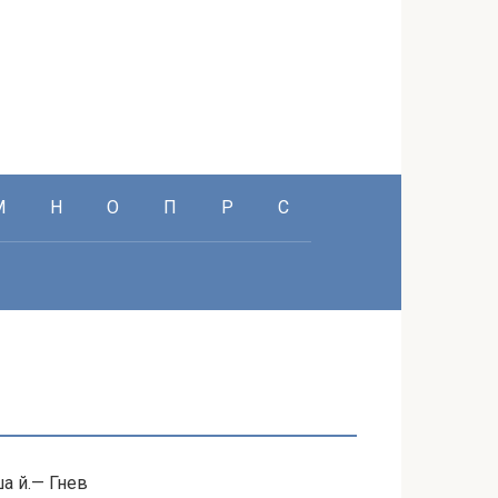
М
Н
О
П
Р
С
а й.— Гнев