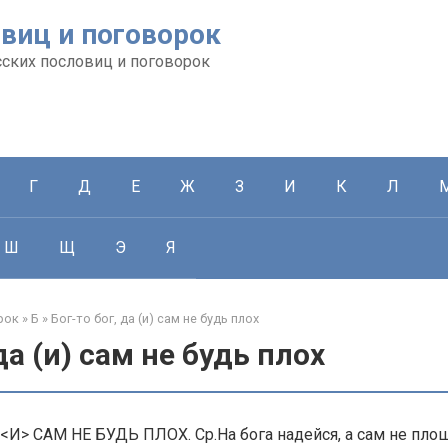
виц и поговорок
сских пословиц и поговорок
Г
Д
Е
Ж
З
И
К
Л
Ш
Щ
Э
Я
рок
»
Б
»
Бог-то бог, да (и) сам не будь плох
да (и) сам не будь плох
<И> САМ НЕ БУДЬ ПЛОХ. Ср.На бога надейся, а сам не плош