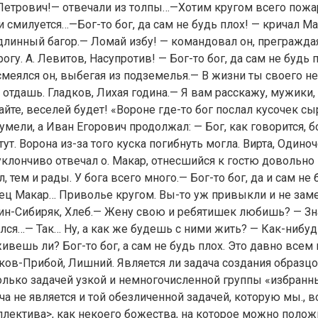
Петрович!— отвечали из толпы…—Хотим кругом всего пожа
и смилуется…—Бог-то бог, да сам не будь плох! — кричал М
длинный багор.— Ломай избу! — командовал он, прегражда
гу. А. Левитов, Насупротив! — Бог-то бог, да сам не будь 
меялся он, выбегая из подземелья.— В жизни ты своего не
 отдашь. Гладков, Лихая година.— Я вам расскажу, мужики,
айте, веселей будет! «Вороне где-то бог послал кусочек 
мели, а Иван Егорович продолжал: — Бог, как говорится, бо
 тут. Ворона из-за того куска погибнуть могла. Вирта, Одино
клончиво отвечал о. Макар, отнесшийся к гостю довольно
, тем и рады. У бога всего много.— Бог-то бог, да и сам не 
тец Макар… Приволье кругом. Вы-то уж привыкли и не заме
ин-Сибиряк, Хлеб.— Жену свою и ребятишек любишь? — З
улся…— Так… Ну, а как же будешь с ними жить? — Как-нибудь
вешь ли? Бог-то бог, а сам не будь плох. Это давно всем 
ков-Прибой, Лишний. Является ли задача создания образц
лько задачей узкой и немногочисленной группы «избранны
дача не является и той обезличенной задачей, которую мы., 
ллектива>, как некоего божества, на которое можно полож