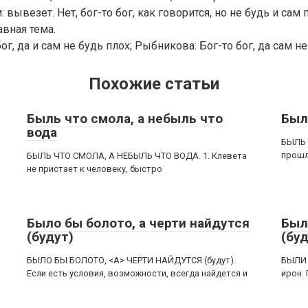
вывезет. Нет, бог-то бог, как говорится, но не будь и сам 
авная тема.
ог, да и сам не будь плох; Рыбникова: Бог-то бог, да сам не
Похожие статьи
Быль что смола, а небыль что
Был
вода
БЫЛЬ 
прошл
БЫЛЬ ЧТО СМОЛА, А НЕБЫЛЬ ЧТО ВОДА. 1. Клевета
не пристает к человеку, быстро
Было бы болото, а черти найдутся
Был
(будут)
(бу
БЫЛО БЫ БОЛОТО, <А> ЧЕРТИ НАЙДУТСЯ (будут).
БЫЛИ 
Если есть условия, возможности, всегда найдется и
ирон.