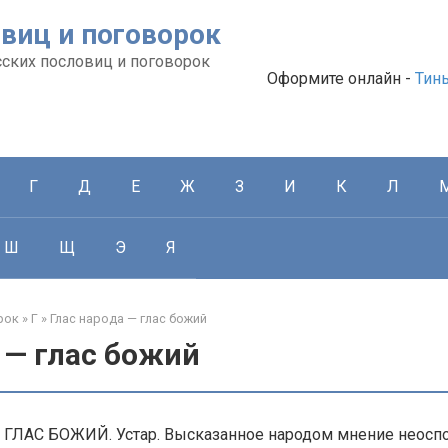
виц и поговорок
сских пословиц и поговорок
Оформите онлайн -
Тин
Г
Д
Е
Ж
З
И
К
Л
Ш
Щ
Э
Я
рок
»
Г
»
Глас народа — глас божий
 — глас божий
ГЛАС БОЖИЙ. Устар. Высказанное народом мнение неоспо