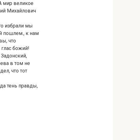
 А мир великое
трий Михайлович
го избрали мы
й пошлем., к нам
вы, что
 глас божий!
 Задонский,
нева в том не
ел, что тот
гда тень правды,