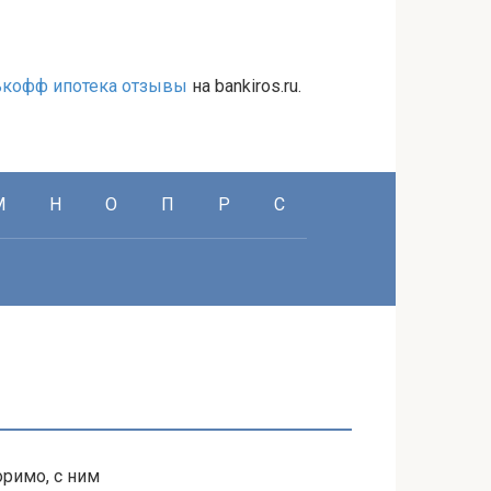
ькофф ипотека отзывы
на bankiros.ru.
М
Н
О
П
Р
С
римо, с ним