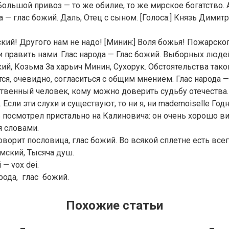
 Большой привоз — то же обилие, то же мирское богатство.
да — глас божий. Даль, Отец с сыном. [Голоса:] Князь Дими
ий! Другого нам не надо! [Минин:] Воля божья! Пожарско
и править нами. Глас народа — Глас божий. Выборных люде
кий, Козьма За харьич Минин, Сухорук. Обстоятельства тако
ся, очевидно, согласиться с общим мнением. Глас народа —
твенный человек, кому можно доверить судьбу отечества.
Если эти слухи и существуют, то ни я, ни mademoiselle Год
 посмотрел пристально на Калиновича: он очень хорошо вид
я словами.
говорит пословица, глас божий. Во всякой сплетне есть все
емский, Тысяча душ.
 — vox dei.
рода, глас божий.
Похожие статьи