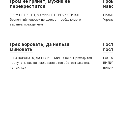
Гром не грянет, мужик не
Гром
перекрестится
нав
ГРОМ НЕ ГРЯНЕТ, МУЖИК НЕ ПЕРЕКРЕСТИТСЯ.
ГРОМ 
Беспечный человек не сделает необходимого
Угроза
заранее, прежде, чем
Грех воровать, да нельзя
Гост
миновать
гос
ГРЕХ ВОРОВАТЬ, ДА НЕЛЬЗЯ МИНОВАТЬ. Приходится
ГОСТЬ
поступать так, как складываются обстоятельства,
ВИДИТ
не так, как
попеч