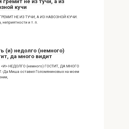
 гремит не из тучи, а из
озной кучи
ГРЕМИТ НЕ ИЗ ТУЧИ, А ИЗ НАВОЗНОЙ КУЧИ.
, неприятности и т. п.
ь (и) недолго (немного)
тит, да много видит
 <И> НЕДОЛГО (немного) ГОСТИТ, ДА МНОГО
.-Да Миша оставил Голомяниновых на моем
ении,