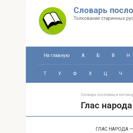
Перейти
Словарь посло
к
контенту
Толкование старинных ру
На главную
А
Б
В
Н
Т
У
Ф
Х
Ц
Ч
Словарь пословиц и погово
Глас народа
ГЛАС НАРОДА — 