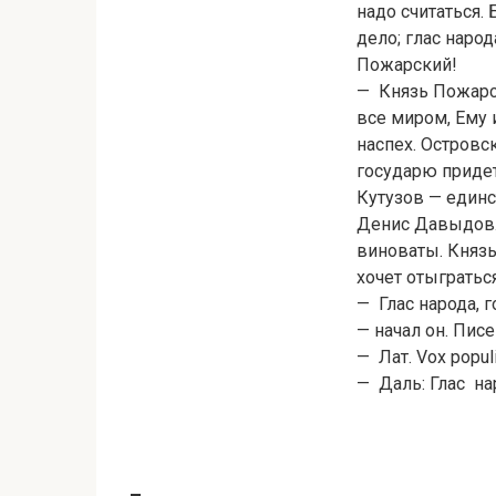
надо считаться.
дело; глас наро
Пожарский!
— Князь Пожарск
все миром, Ему 
наспех. Островс
государю придет
Кутузов — единс
Денис Давыдов. 
виноваты. Князь
хочет отыгратьс
— Глас народа, 
— начал он. Пис
— Лат. Vox populi
— Даль: Глас на