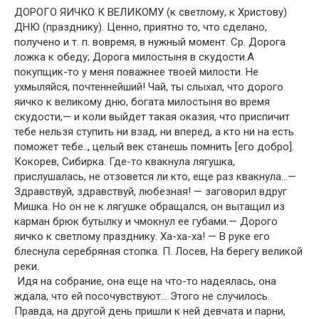
ДОРОГО ЯИЧКО К ВЕЛИКОМУ (к светлому, к Христову)
ДНЮ (празднику). Ценно, приятно то, что сделано,
получено и т. п. вовремя, в нужный момент. Ср. Дорога
ложка к обеду; Дорога милостыня в скудости.А
покупщик-то у меня поважнее твоей милости. Не
ухмыляйся, почтеннейший! Чай, ты слыхал, что дорого
яичко к великому дню, богата милостыня во время
скудости,— и коли выйдет такая оказия, что приспичит
тебе нельзя ступить ни взад, ни вперед, а кто ни на есть
поможет тебе.., целый век станешь помнить [его добро].
Кокорев, Сибирка. Где-то квакнула лягушка,
прислушалась, не отзовется ли кто, еще раз квакнула…—
Здравствуй, здравствуй, любезная! — заговорил вдруг
Мишка. Но он не к лягушке обращался, он вытащил из
карман брюк бутылку и чмокнул ее губами.— Дорого
яичко к светлому празднику. Ха-ха-ха! — В руке его
блеснула серебряная стопка. П. Лосев, На берегу великой
реки.
Идя на собрание, она еще на что-то надеялась, она
ждала, что ей посочувствуют… Этого не случилось.
Правда, на другой день пришли к ней девчата и парни,