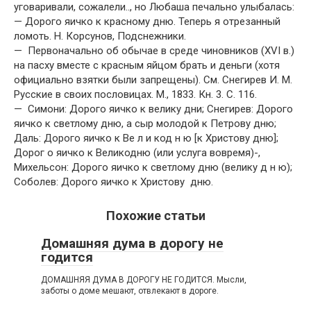
уговаривали, сожалели.., но Любаша печально улыбалась:
— Дорого яичко к красному дню. Теперь я отрезанный
ломоть. Н. Корсунов, Подснежники.
— Первоначально об обычае в среде чиновников (XVI в.)
на пасху вместе с красным яйцом брать и деньги (хотя
официально взятки были запрещены). См. Снегирев И. М.
Русские в своих пословицах. М., 1833. Кн. 3. С. 116.
— Симони: Дорого яичко к велику дни; Снегирев: Дорого
яичко к светлому дню, а сыр молодой к Петрову дню;
Даль: Дорого яичко к Be л и код н ю [к Христову дню];
Дорог о яичко к Великодню (или услуга вовремя)-,
Михельсон: Дорого яичко к светлому дню (велику д н ю);
Соболев: Дорого яичко к Христову дню.
Похожие статьи
Домашняя дума в дорогу не
годится
ДОМАШНЯЯ ДУМА В ДОРОГУ НЕ ГОДИТСЯ. Мысли,
заботы о доме мешают, отвлекают в дороге.