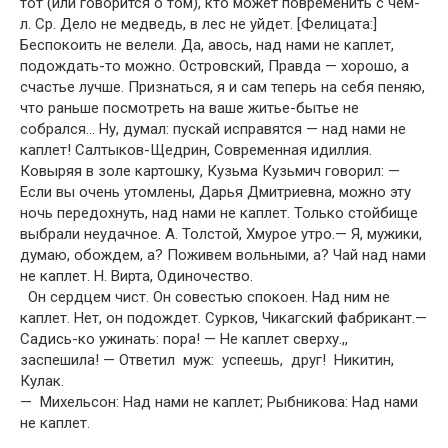
тот (или говорится о том), кто может повременить с чем-
л. Ср. Дело не медведь, в лес не уйдет. [Фелицата:]
Беспокоить не велели. Да, авось, над нами не каплет,
подождать-то можно. Островский, Правда — хорошо, а
счастье лучше. Признаться, я и сам теперь на себя пеняю,
что раньше посмотреть на ваше житье-бытье не
собрался… Ну, думал: пускай исправятся — над нами не
каплет! Салтыков-Щедрин, Современная идиллия.
Ковыряя в золе картошку, Кузьма Кузьмич говорил: —
Если вы очень утомлены, Дарья Дмитриевна, можно эту
ночь передохнуть, над нами не каплет. Только стойбище
выбрали неудачное. А. Толстой, Хмурое утро.— Я, мужики,
думаю, обождем, а? Поживем вольными, а? Чай над нами
не каплет. Н. Вирта, Одиночество.
Он сердцем чист. Он совестью спокоен. Над ним не
каплет. Нет, он подождет. Сурков, Чикагский фабрикант.—
Садись-ко ужинать: пора! — Не каплет сверху.,,
заспешила! — Ответил муж: успеешь, друг! Никитин,
Кулак.
— Михельсон: Над нами не каплет; Рыбникова: Над нами
не каплет.