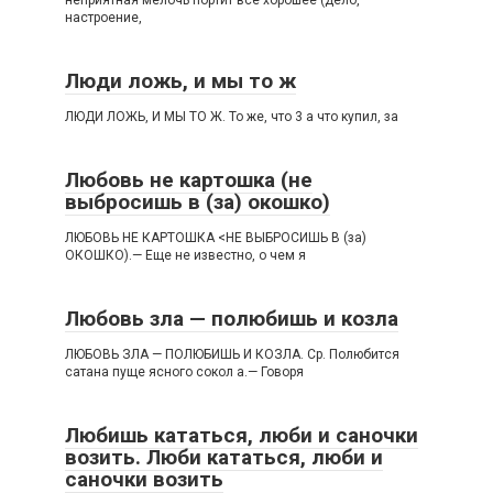
неприятная мелочь портит все хорошее (дело,
настроение,
Люди ложь, и мы то ж
ЛЮДИ ЛОЖЬ, И МЫ ТО Ж. То же, что 3 а что купил, за
Любовь не картошка (не
выбросишь в (за) окошко)
ЛЮБОВЬ НЕ КАРТОШКА <НЕ ВЫБРОСИШЬ В (за)
ОКОШКО).— Еще не известно, о чем я
Любовь зла — полюбишь и козла
ЛЮБОВЬ ЗЛА — ПОЛЮБИШЬ И КОЗЛА. Ср. Полюбится
сатана пуще ясного сокол а.— Говоря
Любишь кататься, люби и саночки
возить. Люби кататься, люби и
саночки возить