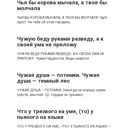
Чья бы корова мычала, а твоя бы
молчала
ЧЬЯ БЫ КОРОВА МЫЧАЛА, А ТВОЯ БЫ МОЛЧАЛА. Груб.-
прост. Не тебе об этом говорить,
Чужую беду руками разведу, а к
своей ума не приложу
ЧУЖУЮ БЕДУ РУКАМИ РАЗВЕДУ, А К СВОЕЙ УМА НЕ
ПРИЛОЖУ. Чужие трудности, беды кажутся
Чужая душа — потемки. Чужая
душа — темный лес
ЧУЖАЯ ДУША — ПОТЕМКИ. Никогда не знаешь чужих
чувств, мыслей. Ср. Сердце не лукошко,
Что у трезвого на уме, (то) у
пьяного на языке
ЧТО У ТРЕЗВОГО НА УМЕ, <ТО> У ПЬЯНОГО НА ЯЗЫКЕ.—