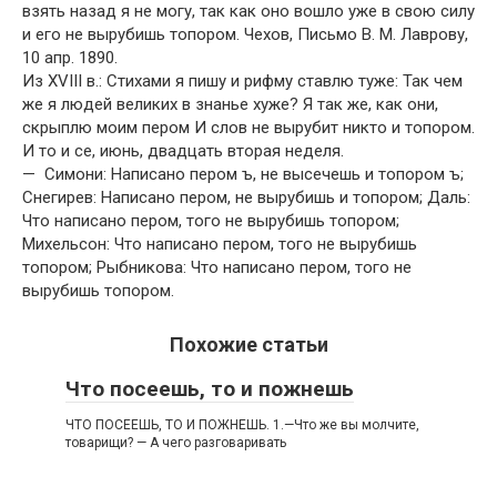
взять назад я не могу, так как оно вошло уже в свою силу
и его не вырубишь топором. Чехов, Письмо В. М. Лаврову,
10 апр. 1890.
Из XVIII в.: Стихами я пишу и рифму ставлю туже: Так чем
же я людей великих в знанье хуже? Я так же, как они,
скрыплю моим пером И слов не вырубит никто и топором.
И то и се, июнь, двадцать вторая неделя.
— Симони: Написано пером ъ, не высечешь и топором ъ;
Снегирев: Написано пером, не вырубишь и топором; Даль:
Что написано пером, того не вырубишь топором;
Михельсон: Что написано пером, того не вырубишь
топором; Рыбникова: Что написано пером, того не
вырубишь топором.
Похожие статьи
Что посеешь, то и пожнешь
ЧТО ПОСЕЕШЬ, ТО И ПОЖНЕШЬ. 1.—Что же вы молчите,
товарищи? — А чего разговаривать