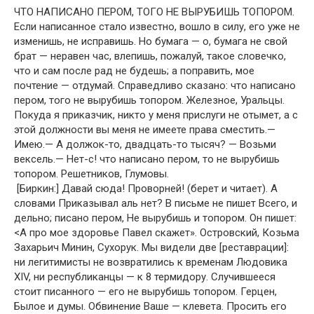
ЧТО НАПИСАНО ПЕРОМ, ТОГО НЕ ВЫРУБИШЬ ТОПОРОМ.
Если написанное стало известно, вошло в силу, его уже не
изменишь, не исправишь. Но бумага — о, бумага не свой
брат — неравен час, влепишь, пожалуй, такое словечко,
что и сам после рад не будешь; а поправить, мое
почтение — отдумай. Справедливо сказано: что написано
пером, того не вырубишь топором. Железное, Уральцы.
Покуда я приказчик, никто у меня прислуги не отымет, а с
этой должности вы меня не имеете права сместить.—
Имею.— А должок-то, двадцать-то тысяч? — Возьми
вексель.— Нет-с! что написано пером, то не вырубишь
топором. Решетников, Глумовы.
[Биркин:] Давай сюда! Проворней! (берет и читает). А
словами Приказывал аль нет? В письме не пишет Всего, и
дельно; писано пером, Не вырубишь и топором. Он пишет:
<А про мое здоровье Павел скажет». Островский, Козьма
Захарьич Минин, Сухорук. Мы видели две [реставрации]:
ни легитимисты не возвратились к временам Людовика
XIV, ни республиканцы — к 8 термидору. Случившееся
стоит писанного — его не вырубишь топором. Герцен,
Былое и думы. Обвинение Ваше — клевета. Просить его