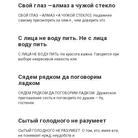
Свой глаз —алмаз а чужой стекло
СВОЙ ГЛАЗ —АЛМАЗ <А ЧУЖОЙ СТЕКЛО). Надежнее
самому присмотреть за чём-л., чем доверить это
С лица не воду пить. Не с лица
воду пить
С ЛИЦА НЕ ВОДУ ПИТЬ. Не красота важна. Говорится при
выборе некрасивой невесты или
Сядем рядком да поговорим
ладком
СЯДЕМ РЯДКОМ ДА ПОГОВОРИМ ЛАДКОМ. Дружеское
приглашение сесть и поговорить по душам.— Ну,
гостенек
Сытый голодного не разумеет
СЫТЫЙ ГОЛОДНОГО НЕ РАЗУМЕЕТ. О том, кто, имея все,
не понимает нужд, неудобств и