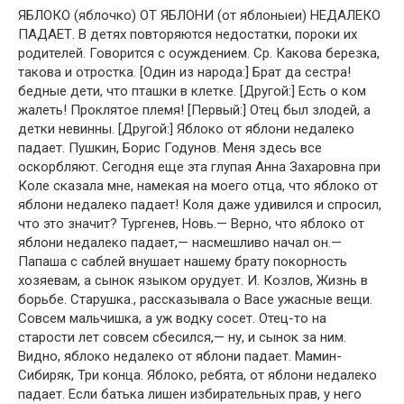
ЯБЛОКО (яблочко) ОТ ЯБЛОНИ (от яблоныеи) НЕДАЛЕКО
ПАДАЕТ. В детях повторяются недостатки, пороки их
родителей. Говорится с осуждением. Ср. Какова березка,
такова и отростка. [Один из народа:] Брат да сестра!
бедные дети, что пташки в клетке. [Другой:] Есть о ком
жалеть! Проклятое племя! [Первый:] Отец был злодей, а
детки невинны. [Другой:] Яблоко от яблони недалеко
падает. Пушкин, Борис Годунов. Меня здесь все
оскорбляют. Сегодня еще эта глупая Анна Захаровна при
Коле сказала мне, намекая на моего отца, что яблоко от
яблони недалеко падает! Коля даже удивился и спросил,
что это значит? Тургенев, Новь.— Верно, что яблоко от
яблони недалеко падает,— насмешливо начал он.—
Папаша с саблей внушает нашему брату покорность
хозяевам, а сынок языком орудует. И. Козлов, Жизнь в
борьбе. Старушка., рассказывала о Васе ужасные вещи.
Совсем мальчишка, а уж водку сосет. Отец-то на
старости лет совсем сбесился,— ну, и сынок за ним.
Видно, яблоко недалеко от яблони падает. Мамин-
Сибиряк, Три конца. Яблоко, ребята, от яблони недалеко
падает. Если батька лишен избирательных прав, у него