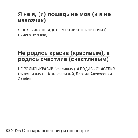
Я не я, (и) лошадь не моя (и я не
извозчик)
Я НЕ Я, <И> ЛОШАДЬ НЕ МОЯ <И Я НЕ ИЗВОЗЧИК).
Ничего не знаю,
Не родись красив (красивым), а
родись счастлив (счастливым)
НЕ РОДИСЬ КРАСИВ (красивым), А РОДИСЬ СЧАСТЛИВ
(счастливым).— А вы красивый, Леонид Алексеевич!
Злобин
© 2026 Словарь пословиц и поговорок