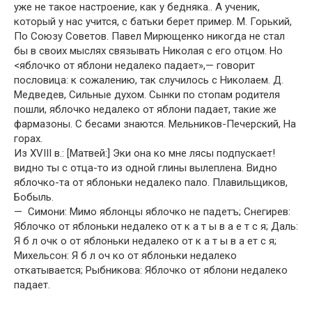
уже не такое настроение, как у бедняка.. А ученик,
который у нас учится, с батьки берет пример. М. Горький,
По Союзу Советов. Павел Мирющенко никогда не стал
бы в своих мыслях связывать Николая с его отцом. Но
<яблочко от яблони недалеко падает»,— говорит
пословица: к сожалению, так случилось с Николаем. Д.
Медведев, Сильные духом. Сынки по стопам родителя
пошли, яблочко недалеко от яблони падает, такие же
фармазоны. С бесами знаются. Мельников-Печерский, На
горах.
Из XVIII в.: [Матвей:] Эки она ко мне лясы подпускает!
видно ты с отца-то из одной глины вылеплена. Видно
яблочко-та от яблоньки недалеко пало. Плавильщиков,
Бобыль.
— Симони: Мимо яблонцы яблочко не падетъ; Снегирев:
Яблочко от яблоньки недалеко от к а т ы в а е т с я; Даль:
Я б л очк о от яблоньки недалеко от к а т ы в а ет с я;
Михельсон: Я б л оч ко от яблоньки недалеко
откатывается; Рыбникова: Яблочко от яблони недалеко
падает.