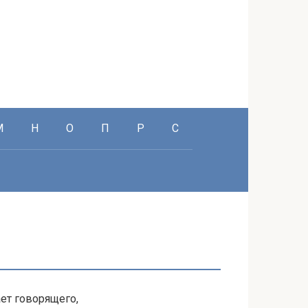
М
Н
О
П
Р
С
ет говорящего,