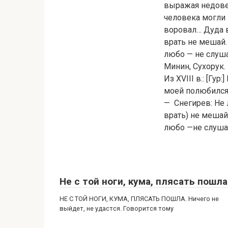
выражая недовер
человека могли 
воровал… Дуда в
врать не мешай.
любо — не слуша
Минин, Сухорук.
Из XVIII в.: [Гу
моей полюбился
— Снегирев: Не л
врать) не мешай
любо —не слушай
Не с той ноги, кума, плясать пошла
НЕ С ТОЙ НОГИ, КУМА, ПЛЯСАТЬ ПОШЛА. Ничего не
выйдет, не удастся. Говорится тому