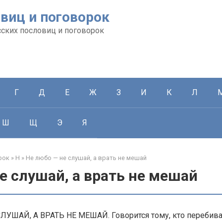
виц и поговорок
сских пословиц и поговорок
Г
Д
Е
Ж
З
И
К
Л
Ш
Щ
Э
Я
рок
»
Н
»
Не любо — не слушай, а врать не мешай
е слушай, а врать не мешай
ЛУШАЙ, А ВРАТЬ НЕ МЕШАЙ. Говорится тому, кто перебива