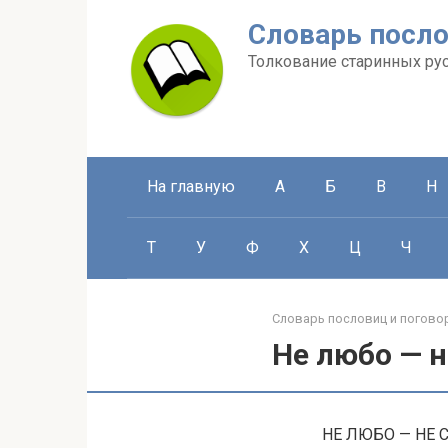
Перейти
Словарь посло
к
контенту
Толкование старинных ру
На главную
А
Б
В
Н
Т
У
Ф
Х
Ц
Ч
Словарь пословиц и погово
Не любо — н
НЕ ЛЮБО — НЕ С