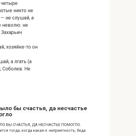
о четыре
лотые никто не
— не слушай, а
е неволю: не
 Захарьич
ай; хозяйке-то он
ай, а лгать (а
; Соболев: Не
было бы счастья, да несчастье
огло
ЛО БЫ СЧАСТЬЯ, ДА НЕСЧАСТЬЕ ПОМОГЛО.
тся тогда, когда какая-л. неприятность, беда