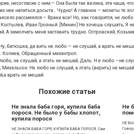
ие, несогласие с ним.— Она была так велика, эта чаша, чт
из нее напиться досыта… Чудно! А главное — монеты те зо
есело рассмеялся.— Враки все! Но, как говорится, не любо 
 Костылев, Иван Грозный. [Минин:] Не хочешь слушать, Я н
й; А замолчать меня заставить трудно. Островский, Козьма
р:] Ну, батюшка, да вить не любо — не слушай, а врать не меш
. Копиев, Обращенный мизантроп.
юбо, не слушай, а лгать не мешай; Даль: Н е любо —не слуш
; Михельсон: Не любо не слушай, а лгать (верить) не мешай
,а врать не мешай.
Похожие статьи
Не знала баба горя, купила баба
Не 
порося. Не было у бабы хлопот,
пом
купила порося
НЕ БЫ
Говори
НЕ ЗНАЛА БАБА ГОРЯ, КУПИЛА БАБА ПОРОСЯ. Сам