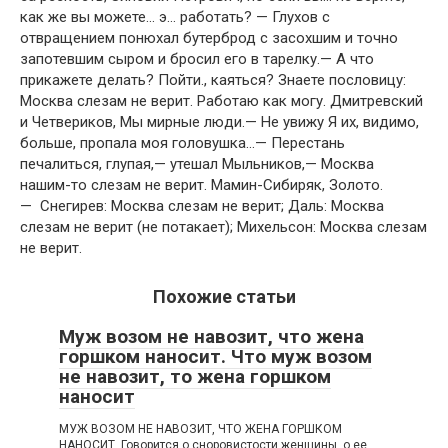
как же вы можете… э… работать? — Глухов с
отвращением понюхал бутерброд с засохшим и точно
запотевшим сыром и бросил его в тарелку.— А что
прикажете делать? Пойти., каяться? Знаете пословицу:
Москва слезам не верит. Работаю как могу. Дмитревский
и Четвериков, Мы мирные люди.— Не увижу Я их, видимо,
больше, пропала моя головушка…— Перестань
печалиться, глупая,— утешал Мыльников,— Москва
нашим-то слезам не верит. Мамин-Сибиряк, Золото.
— Снегирев: Москва слезам не верит; Даль: Москва
слезам не верит (не потакает); Михельсон: Москва слезам
не верит.
Похожие статьи
Муж возом не навозит, что жена
горшком наносит. Что муж возом
не навозит, то жена горшком
наносит
МУЖ ВОЗОМ НЕ НАВОЗИТ, ЧТО ЖЕНА ГОРШКОМ
НАНОСИТ. Говорится о сноровистости женщины, о ее