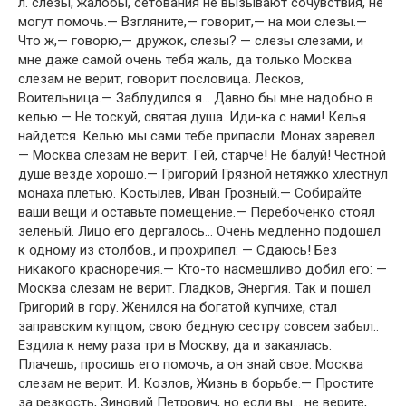
л. слезы, жалобы, сетования не вызывают сочувствия, не
могут помочь.— Взгляните,— говорит,— на мои слезы.—
Что ж,— говорю,— дружок, слезы? — слезы слезами, и
мне даже самой очень тебя жаль, да только Москва
слезам не верит, говорит пословица. Лесков,
Воительница.— Заблудился я… Давно бы мне надобно в
келью.— Не тоскуй, святая душа. Иди-ка с нами! Келья
найдется. Келью мы сами тебе припасли. Монах заревел.
— Москва слезам не верит. Гей, старче! Не балуй! Честной
душе везде хорошо.— Григорий Грязной нетяжко хлестнул
монаха плетью. Костылев, Иван Грозный.— Собирайте
ваши вещи и оставьте помещение.— Перебоченко стоял
зеленый. Лицо его дергалось… Очень медленно подошел
к одному из столбов., и прохрипел: — Сдаюсь! Без
никакого красноречия.— Кто-то насмешливо добил его: —
Москва слезам не верит. Гладков, Энергия. Так и пошел
Григорий в гору. Женился на богатой купчихе, стал
заправским купцом, свою бедную сестру совсем забыл..
Ездила к нему раза три в Москву, да и закаялась.
Плачешь, просишь его помочь, а он знай свое: Москва
слезам не верит. И. Козлов, Жизнь в борьбе.— Простите
за резкость, Зиновий Петрович, но если вы… не верите,