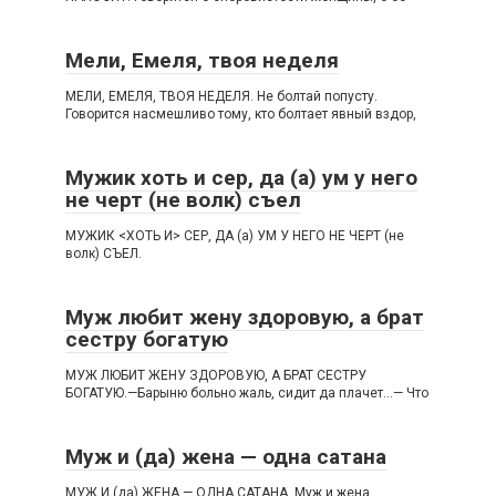
Мели, Емеля, твоя неделя
МЕЛИ, ЕМЕЛЯ, ТВОЯ НЕДЕЛЯ. Не болтай попусту.
Говорится насмешливо тому, кто болтает явный вздор,
Мужик хоть и сер, да (а) ум у него
не черт (не волк) съел
МУЖИК <ХОТЬ И> СЕР, ДА (а) УМ У НЕГО НЕ ЧЕРТ (не
волк) СЪЕЛ.
Муж любит жену здоровую, а брат
сестру богатую
МУЖ ЛЮБИТ ЖЕНУ ЗДОРОВУЮ, А БРАТ СЕСТРУ
БОГАТУЮ.—Барыню больно жаль, сидит да плачет…— Что
Муж и (да) жена — одна сатана
МУЖ И (да) ЖЕНА — ОДНА САТАНА. Муж и жена