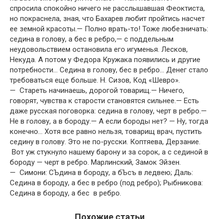
спросила спокойно ничего не расслышавшая Феоктиста,
но покраснела, зная, что Бахарев любит пройтись насчет
ее земной красоты.— Полно врать-то! Тоже любезничать:
седина в голову, а бес в ребро,— с поддельным
неудовольствием остановила его игуменья. Лесков,
Некуда. А потом у Федора Кружака появились и другие
потребности… Седина в голову, бес в ребро… Денег стало
требоваться еще больше. Н. Сизов, Код «Шевро».
— Стареть начинаешь, дорогой товарищ.— Ничего,
говорят, чувства к старости становятся сильнее.— Есть
даже русская поговорка: седина в голову, черт в ребро.—
Не в голову, а в бороду.— А если бороды нет? — Ну, тогда
конечно… Хотя все равно нельзя, товарищ врач, пустить
седину в голову. Это не по-русски. Коптяева, Дерзание.
Вот уж стукнуло нашему барону и за сорок, а с сединой в
бороду — черт в ребро. Марлинский, Замок Эйзен.
— Симони: СЪдина в бороду, а бЪсъ в ледвею; Даль:
Седина в бороду, а бес в ребро (под ребро); Рыбникова:
Седина в бороду, а бес в ребро.
Похожие статьи