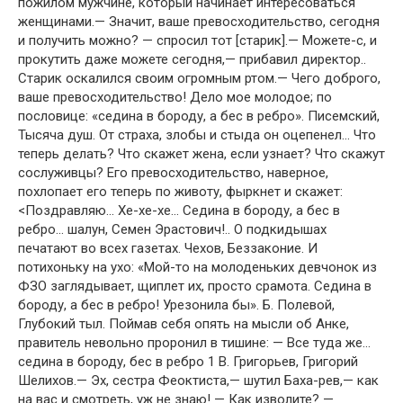
пожилом мужчине, который начинает интересоваться
женщинами.— Значит, ваше превосходительство, сегодня
и получить можно? — спросил тот [старик].— Можете-с, и
прокутить даже можете сегодня,— прибавил директор..
Старик оскалился своим огромным ртом.— Чего доброго,
ваше превосходительство! Дело мое молодое; по
пословице: «седина в бороду, а бес в ребро». Писемский,
Тысяча душ. От страха, злобы и стыда он оцепенел… Что
теперь делать? Что скажет жена, если узнает? Что скажут
сослуживцы? Его превосходительство, наверное,
похлопает его теперь по животу, фыркнет и скажет:
<Поздравляю… Хе-хе-хе… Седина в бороду, а бес в
ребро… шалун, Семен Эрастович!.. О подкидышах
печатают во всех газетах. Чехов, Беззаконие. И
потихоньку на ухо: «Мой-то на молоденьких девчонок из
ФЗО заглядывает, щиплет их, просто срамота. Седина в
бороду, а бес в ребро! Урезонила бы». Б. Полевой,
Глубокий тыл. Поймав себя опять на мысли об Анке,
правитель невольно проронил в тишине: — Все туда же…
седина в бороду, бес в ребро 1 В. Григорьев, Григорий
Шелихов.— Эх, сестра Феоктиста,— шутил Баха-рев,— как
на вас и смотреть, уж не знаю! — Как изволите? —