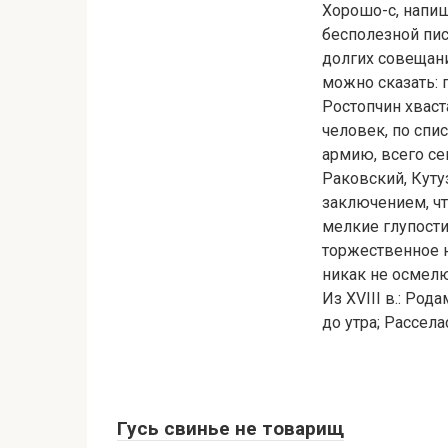
Хорошо-с, напиш
бесполезной пи
долгих совещани
можно сказать: 
Ростопчин хваст
человек, по спи
армию, всего се
Раковский, Куту
заключением, чт
мелкие глупости
торжественное н
никак не осмелю
Из XVIII в.: Ро
до утра; Рассел
Гусь свинье не товарищ