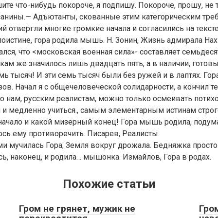
ите что-нибудь покороче, я подпишу. Покороче, прошу, не
санины.— Адъютанты, скованные этим категорическим тре
й отвергли многие громкие начала и согласились на тексте
поистине, гора родила мышь. Н. Зонин, Жизнь адмирала На
ался, что <московская военная сила»- составляет семьдеся
скам же значилось лишь двадцать пять, а в наличии, готовы
мь тысяч! И эти семь тысяч были без ружей и в лаптях. Го
зов. Начал я с общечеловеческой солидарности, а кончил 
о нам, русским реалистам, можно только осмеивать потих
 и медленно учиться., самым элементарным истинам строг
ачало и какой мизерный конец! Гора мышь родила, подумае
сь ему противоречить. Писарев, Реалисты.
дами мучилась Гора; Земля вокруг дрожала. Бедняжка прост
ась, наконец, и родила… мышонка. Измайлов, Гора в родах.
Похожие статьи
Гром не грянет, мужик не
Гром