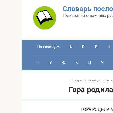
Перейти
Словарь посло
к
контенту
Толкование старинных ру
На главную
А
Б
В
Н
Т
У
Ф
Х
Ц
Ч
Словарь пословиц и погово
Гора родил
ГОРА РОДИЛА МЫ