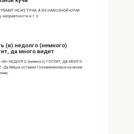
озной кучи
ГРЕМИТ НЕ ИЗ ТУЧИ, А ИЗ НАВОЗНОЙ КУЧИ.
, неприятности и т. п.
ь (и) недолго (немного)
тит, да много видит
 <И> НЕДОЛГО (немного) ГОСТИТ, ДА МНОГО
.-Да Миша оставил Голомяниновых на моем
ении,