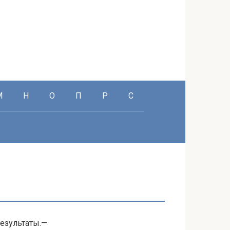
М
Н
О
П
Р
С
езультаты.—