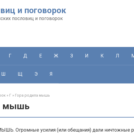
виц и поговорок
сских пословиц и поговорок
Г
Д
Е
Ж
З
И
К
Л
Ш
Щ
Э
Я
рок
»
Г
»
Гора родила мышь
а мышь
ШЬ. Огромные усилия (или обещания) дали ничтожные р