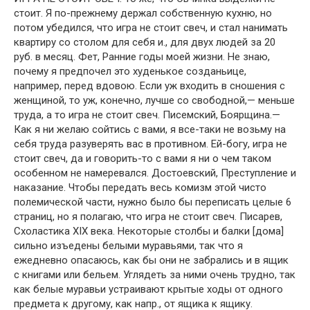
стоит. Я по-прежнему держал собственную кухню, но
потом убедился, что игра не стоит свеч, и стал нанимать
квартиру со столом для себя и., для двух людей за 20
руб. в месяц. Фет, Ранние годы моей жизни. Не знаю,
почему я предпочел это худенькое созданьице,
например, перед вдовою. Если уж входить в сношения с
женщиной, то уж, конечно, лучше со свободной,— меньше
труда, а то игра не стоит свеч. Писемский, Боярщина.—
Как я ни желаю сойтись с вами, я все-таки не возьму на
себя труда разуверять вас в противном. Ей-богу, игра не
стоит свеч, да и говорить-то с вами я ни о чем таком
особенном не намеревался. Достоевский, Преступление и
наказание. Чтобы передать весь комизм этой чисто
полемической части, нужно было бы переписать целые 6
страниц, но я полагаю, что игра не стоит свеч. Писарев,
Схоластика XIX века. Некоторые столбы и балки [дома]
сильно изъедены белыми муравьями, так что я
ежедневно опасаюсь, как бы они не забрались и в ящик
с книгами или бельем. Углядеть за ними очень трудно, так
как белые муравьи устраивают крытые ходы от одного
предмета к другому, как напр., от ящика к ящику.