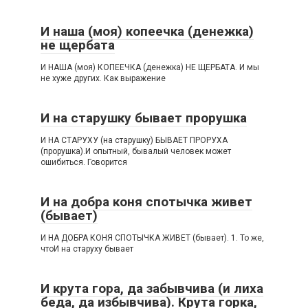
И наша (моя) копеечка (денежка)
не щербата
И НАША (моя) КОПЕЕЧКА (денежка) НЕ ЩЕРБАТА. И мы
не хуже других. Как выражение
И на старушку бывает прорушка
И НА СТАРУХУ (на старушку) БЫВАЕТ ПРОРУХА
(прорушка).И опытный, бывалый человек может
ошибиться. Говорится
И на добра коня спотычка живет
(бывает)
И НА ДОБРА КОНЯ СПОТЫЧКА ЖИВЕТ (бывает). 1. То же,
чтоИ на старуху бывает
И крута гора, да забывчива (и лиха
беда, да избывчива). Крута горка,