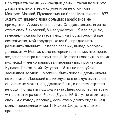
Осматривать же ящики каждый день — такая возня, что,
действительно, в этом случае игра не стоит свеч.
Миклухо-Маклай, Путешествия на берег Маклая, авг. 1877.
Ждать от зимнего лова больших заработков не
приходится. А риск очень велик. Следовательно, игра не
стоит свеч. Чаковский, У нас уже утро.— Я вас слушаю,
генерал,— сказал Кутузов, глядя на Лористона.— Ваше
сиятельство, мой государь хотел бы предложить
разменять пленных,— сделал первый., выпад молодой
дипломат..— Мы так мало потеряли пленными, что, право
же, генерал, игра не стоит свеч! Не стоит говорить о таких
пустяках! — легко парировал первый удар противника
Кутузов. Раков-ский, Кутузов.— А ты не волнуйся,—
засмеялся зоолог.— Можешь быть покоен, дуэль ничем
не кончится. Лаевский великодушно в воздух выстрелит,
он иначе не может, а я, должно быть, и совсем стрелять
не буду. Попадать под суд из-за Лаевского, терять время
— не стоит игра свеч. Чехов, Дуэль. Ей-богу, не стоит игра
свеч… Я с голоду пропаду, если стану долго сидеть над
моими воспоминаниями. П. Быков, Силуэты далекого
прошлого.