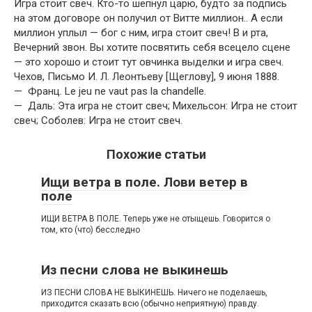
Игра стоит свеч. Кто-то шепнул царю, будто за подпись
на этом договоре он получил от Витте миллион.. А если
миллион уплыл — бог с ним, игра стоит свеч! В и рта,
Вечерний звон. Вы хотите посвятить себя всецело сцене
— это хорошо и стоит тут овчинка выделки и игра свеч.
Чехов, Письмо И. Л. Леонтьеву [Щеглову], 9 июня 1888.
— Франц. Le jeu ne vaut pas la chandelle.
— Даль: Эта игра не стоит свеч; Михельсон: Игра не стоит
свеч; Соболев: Игра не стоит свеч.
Похожие статьи
Ищи ветра в поле. Лови ветер в
поле
ИЩИ ВЕТРА В ПОЛЕ. Теперь уже не отыщешь. Говорится о
том, кто (что) бесследно
Из песни слова не выкинешь
ИЗ ПЕСНИ СЛОВА НЕ ВЫКИНЕШЬ. Ничего не поделаешь,
приходится сказать всю (обычно неприятную) правду.