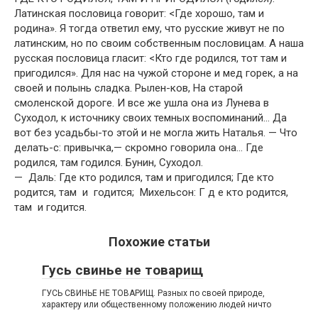
Латинская пословица говорит: <Где хорошо, там и
родина». Я тогда ответил ему, что русские живут не по
латинским, но по своим собственным пословицам. А наша
русская пословица гласит: <Кто где родился, тот там и
пригодился». Для нас на чужой стороне и мед горек, а на
своей и полынь сладка. Рылен-ков, На старой
смоленской дороге. И все же ушла она из Лунева в
Суходол, к источнику своих темных воспоминаний… Да
вот без усадьбы-то этой и не могла жить Наталья. — Что
делать-с: привычка,— скромно говорила она… Где
родился, там годился. Бунин, Суходол.
— Даль: Где кто родился, там и пригодился; Где кто
родится, там и годится; Михельсон: Г д е кто родится,
там и годится.
Похожие статьи
Гусь свинье не товарищ
ГУСЬ СВИНЬЕ НЕ ТОВАРИЩ. Разных по своей природе,
характеру или общественному положению людей ничто