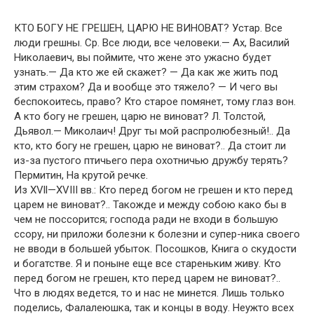
КТО БОГУ НЕ ГРЕШЕН, ЦАРЮ НЕ ВИНОВАТ? Устар. Все
люди грешны. Ср. Все люди, все человеки.— Ах, Василий
Николаевич, вы поймите, что жене это ужасно будет
узнать.— Да кто же ей скажет? — Да как же жить под
этим страхом? Да и вообще это тяжело? — И чего вы
беспокоитесь, право? Кто старое помянет, тому глаз вон.
А кто богу не грешен, царю не виноват? Л. Толстой,
Дьявол.— Миколаич! Друг ты мой распролюбезный!.. Да
кто, кто богу не грешен, царю не виноват?.. Да стоит ли
из-за пустого птичьего пера охотничью дружбу терять?
Пермитин, На крутой речке.
Из XVll—XVIII вв.: Кто перед богом не грешен и кто перед
царем не виноват?.. Такожде и между собою како бы в
чем не поссорится; господа ради не входи в большую
ссору, ни приложи болезни к болезни и супер-ника своего
не вводи в большей убыток. Посошков, Книга о скудости
и богатстве. Я и поныне еще все стареньким живу. Кто
перед богом не грешен, кто перед царем не виноват?..
Что в людях ведется, то и нас не минется. Лишь только
поделись, Фалалеюшка, так и концы в воду. Неужто всех