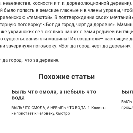
и, невежестве, косности и т. п. дореволюционной деревни).
й было попасть в земские гласные и в члены управы, чтоб
еревенскою «темнотой». В подтверждение своих мечтаний
терную поговорку: <Бог да город, черт да деревня». Мамин
 же украинских сел, сколько наших с вами родичей вытащ
о существования эти машины! Их создатели— настоящие д
ни зачеркнули поговорку: <Бог да город, черт да деревня».
г да город, что за деревня.
Похожие статьи
Быль что смола, а небыль что
Был
вода
БЫЛЬ 
прошл
БЫЛЬ ЧТО СМОЛА, А НЕБЫЛЬ ЧТО ВОДА. 1. Клевета
не пристает к человеку, быстро