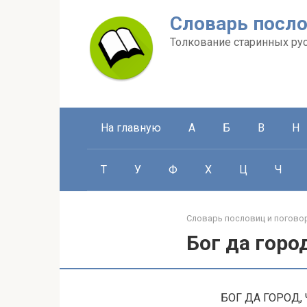
Перейти
Словарь посло
к
контенту
Толкование старинных ру
На главную
А
Б
В
Н
Т
У
Ф
Х
Ц
Ч
Словарь пословиц и погово
Бог да горо
БОГ ДА ГОРОД, Ч