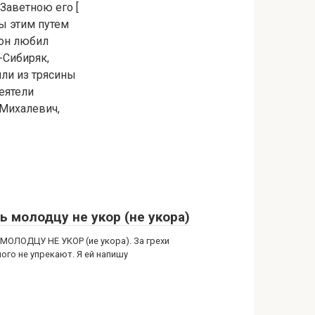
 Заветною его [
ы этим путем
 он любил
-Сибиряк,
или из трясины
еятели
 Михалевич,
ь молодцу не укор (не укора)
МОЛОДЦУ НЕ УКОР (ие укора). За грехи
ого не упрекают. Я ей напишу