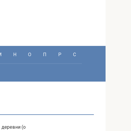
М
Н
О
П
Р
С
 деревни (о