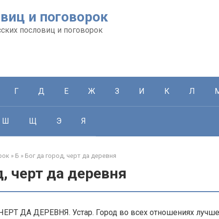
виц и поговорок
сских пословиц и поговорок
Г
Д
Е
Ж
З
И
К
Л
Ш
Щ
Э
Я
рок
»
Б
»
Бог да город, черт да деревня
д, черт да деревня
ЕРТ ДА ДЕРЕВНЯ. Устар. Город во всех отношениях лучше