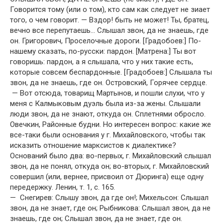
Говорится тому (или о том), кто сам как следует не зиает
того, о чем говорит. — Вздор! быть не может! Ты, братец,
вечно все перепутаешь… Слышал звон, да не знаешь, где
он. Григорович, Проселочные дороги. [Градобоев:] По-
нашему сказать, по-русски: пардон. [Матрена:] Ты вот
говоришь: пардон, а я слышала, что у них такие есть,
которые совсем беспардонные. [Градобоев:] Слышала ты
звон, да не знаешь, где он. Островский, Горячее сердце.
— Вот отсюда, товарищ Мартынов, и пошли слухи, что у
меня с Калмыковым дуэль была из-за жены. Слышали
люди звон, да не знают, откуда он. Сплетнями обросло.
Овечкин, Районные будни. Но интересен вопрос: какие же
все-таки были основания у г. Михайловского, чтобы так
исказить отношение марксистов к диалектике?
Оснований было два: во-первых, г. Михайловский слышал
звон, да не понял, откуда он; во-вторых, г. Михайловский
совершил (или, вернее, присвоил от Дюринга) еще одну
передержку. Ленин, т. 1, с. 165.
— Снегирев: Слышу звон, да где он!; Михельсон: Слышал
звон, да не знает, где он; Рыбникова: Слышал звон, да не
знаешь, где он; Слышал звон, да не знает, где он.