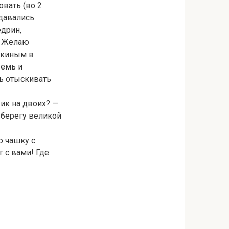
овать (во 2
здавались
едрин,
— Желаю
ишкиным в
земь и
ть отыскивать
вик на двоих? —
а берегу великой
ю чашку с
 с вами! Где