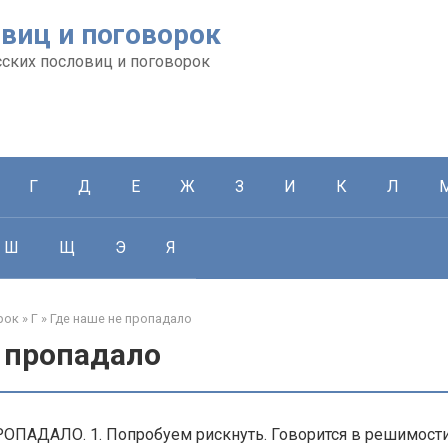
виц и поговорок
сских пословиц и поговорок
Г
Д
Е
Ж
З
И
К
Л
Ш
Щ
Э
Я
рок
»
Г
»
Где наше не пропадало
е пропадало
ПАДАЛО. 1. Попробуем рискнуть. Говорится в решимости с