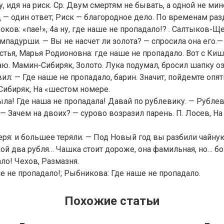
, идя на риск. Ср. Двум смертям не бывать, а одной не мин
бед — один ответ; Риск — благородное дело. По временам ра
оков: «пае!», 4а ну, где наше не пропадало!? . Салтыков-Щ
падурши. — Вы не насчет ли золота? — спросила она его.
стья, Марья Родионовна: где наше не пропадало. Вот с К
ю. Мамин-Сибиряк, Золото. Лука подумал, бросил шапку о
ил: — Где наше не пропадало, барин. Значит, пойдемте опя
Сибиряк, На «шестом номере.
ыла! Где наша не пропадала! Давай по рублевику. — Рубле
. — Зачем на двоих? — сурово возразил парень. П. Лосев, Н
теря: и большее теряли. — Под Новый год вы разбили чайну
й два рубля… Чашка стоит дороже, она фамильная, но… бог
ло! Чехов, Размазня.
е не пропадало!; Рыбникова: Где наше не пропадало.
Похожие статьи