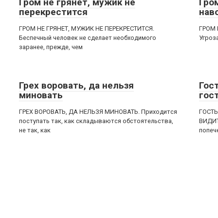
Гром не грянет, мужик не
Гром
перекрестится
нав
ГРОМ НЕ ГРЯНЕТ, МУЖИК НЕ ПЕРЕКРЕСТИТСЯ.
ГРОМ 
Беспечный человек не сделает необходимого
Угроза
заранее, прежде, чем
Грех воровать, да нельзя
Гост
миновать
гос
ГРЕХ ВОРОВАТЬ, ДА НЕЛЬЗЯ МИНОВАТЬ. Приходится
ГОСТЬ
поступать так, как складываются обстоятельства,
ВИДИТ
не так, как
попеч