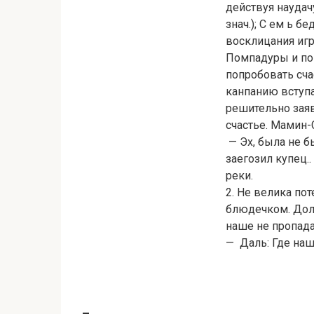
действуя наудачу
знач.); С ем ь 
восклицания игр
Помпадуры и пом
попробовать сча
канпанию вступа
решительно заяв
счастье. Мамин-
— Эх, была не б
заегозил купец.
реки.
2. Не велика по
блюдечком. Доло
наше не пропада
— Даль: Где наш