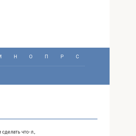
М
Н
О
П
Р
С
делать что-л.,