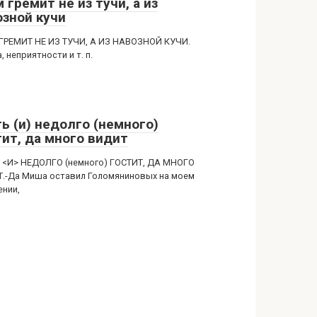
 гремит не из тучи, а из
озной кучи
ГРЕМИТ НЕ ИЗ ТУЧИ, А ИЗ НАВОЗНОЙ КУЧИ.
, неприятности и т. п.
ь (и) недолго (немного)
тит, да много видит
 <И> НЕДОЛГО (немного) ГОСТИТ, ДА МНОГО
.-Да Миша оставил Голомяниновых на моем
ении,