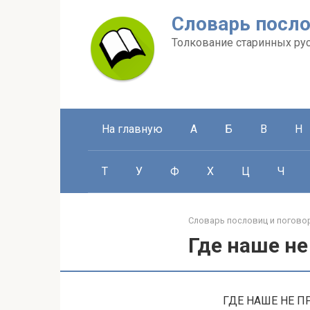
Перейти
Словарь посло
к
контенту
Толкование старинных ру
На главную
А
Б
В
Н
Т
У
Ф
Х
Ц
Ч
Словарь пословиц и погово
Где наше н
ГДЕ НАШЕ НЕ ПРО