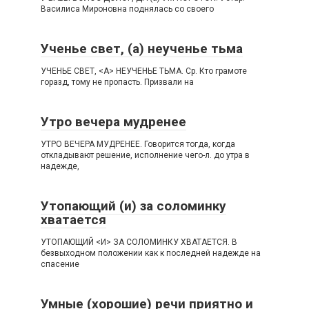
Василиса Мироновна поднялась со своего
Ученье свет, (а) неученье тьма
УЧЕНЬЕ СВЕТ, <А> НЕУЧЕНЬЕ ТЬМА. Ср. Кто грамоте
горазд, тому не пропасть. Призвали на
Утро вечера мудренее
УТРО ВЕЧЕРА МУДРЕНЕЕ. Говорится тогда, когда
откладывают решение, исполнение чего-л. до утра в
надежде,
Утопающий (и) за соломинку
хватается
УТОПАЮЩИЙ <И> ЗА СОЛОМИНКУ ХВАТАЕТСЯ. В
безвыходном положении как к последней надежде на
спасение
Умные (хорошие) речи приятно и