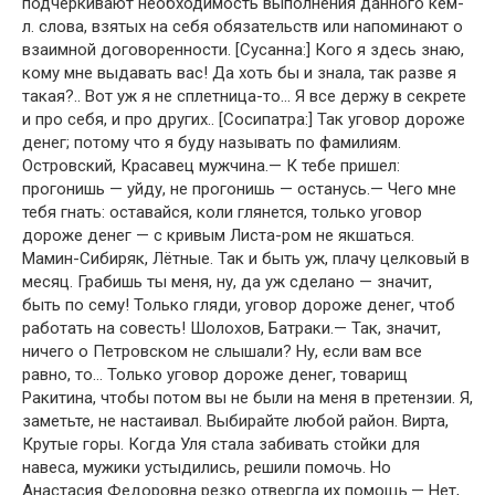
подчеркивают необходимость выполнения данного кем-
л. слова, взятых на себя обязательств или напоминают о
взаимной договоренности. [Сусанна:] Кого я здесь знаю,
кому мне выдавать вас! Да хоть бы и знала, так разве я
такая?.. Вот уж я не сплетница-то… Я все держу в секрете
и про себя, и про других.. [Сосипатра:] Так уговор дороже
денег; потому что я буду называть по фамилиям.
Островский, Красавец мужчина.— К тебе пришел:
прогонишь — уйду, не прогонишь — останусь.— Чего мне
тебя гнать: оставайся, коли глянется, только уговор
дороже денег — с кривым Листа-ром не якшаться.
Мамин-Сибиряк, Лётные. Так и быть уж, плачу целковый в
месяц. Грабишь ты меня, ну, да уж сделано — значит,
быть по сему! Только гляди, уговор дороже денег, чтоб
работать на совесть! Шолохов, Батраки.— Так, значит,
ничего о Петровском не слышали? Ну, если вам все
равно, то… Только уговор дороже денег, товарищ
Ракитина, чтобы потом вы не были на меня в претензии. Я,
заметьте, не настаивал. Выбирайте любой район. Вирта,
Крутые горы. Когда Уля стала забивать стойки для
навеса, мужики устыдились, решили помочь. Но
Анастасия Федоровна резко отвергла их помощь.— Нет,