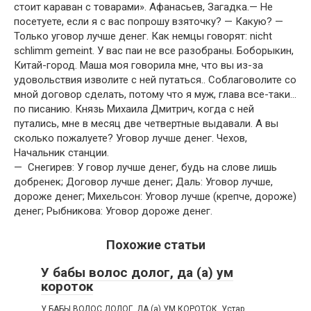
стоит караван с товарами». Афанасьев, Загадка.— Не
посетуете, если я с вас попрошу взяточку? — Какую? —
Только уговор лучше денег. Как немцы говорят: nicht
schlimm gemeint. У вас паи не все разобраны. Боборыкин,
Китай-город. Маша моя говорила мне, что вы из-за
удовольствия изволите с ней путаться.. Соблаговолите со
мной договор сделать, потому что я муж, глава все-таки…
по писанию. Князь Михаила Дмитрич, когда с ней
путались, мне в месяц две четвертные выдавали. А вы
сколько пожалуете? Уговор лучше денег. Чехов,
Начальник станции.
— Снегирев: У говор лучше денег, будь на слове лишь
добренек; Договор лучше денег; Даль: Уговор лучше,
дороже денег; Михельсон: Уговор лучше (крепче, дороже)
денег; Рыбникова: Уговор дороже денег.
Похожие статьи
У бабы волос долог, да (а) ум
короток
У БАБЫ ВОЛОС ДОЛОГ, ДА (а) УМ КОРОТОК. Устар.