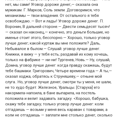
нет, мы сами! Уговор дороже денег,— сказала она
мужикам. Г. Марков, Соль земли. Договоримся, что
механизмы — твои владения. От остального я тебя
освобождаю..— Вот и лады! Уговор дороже денег. П.
Воронин, В дальней стороне.— Двести семьдесят тысяч!
— сказал он наконец,— конечно, это деньги большие, но
именье стоит этого, бесспорно.— Хорошо, только уговор
лучше денег; какой куртаж вы мне положите? Даль,
Небывалое в былом.— Слушай: уговор лучше денег.
Книжки, я вижу — у тебя есть; раздавай их кому хочешь,
только на фабрике — ни-ни! Тургенев, Новь.— Ну, слушай,
Домна, уговор лучше денег: когда правду скажешь, будут
тебе башмаки. Григорович, Четыре времени года.— А ты,—
сказал ходжа, обратясь к Струняшеву,— отныне мой
слуга.. Но, уговор лучше денег, смотри ты у меня, не шали,
не то худо будет. Железное, Уральцы. [Старуха] его
накормила-напоила, в бане выпарила, на постель
положила и велит задавать загадку. <Хорошо, бабушка,
скажу тебе загадку; только уговор лучше денег: коли
отгадаешь — возьми у меня весь караван с товарами, а
коли не отгадаешь — заплати мне столько денег, сколько