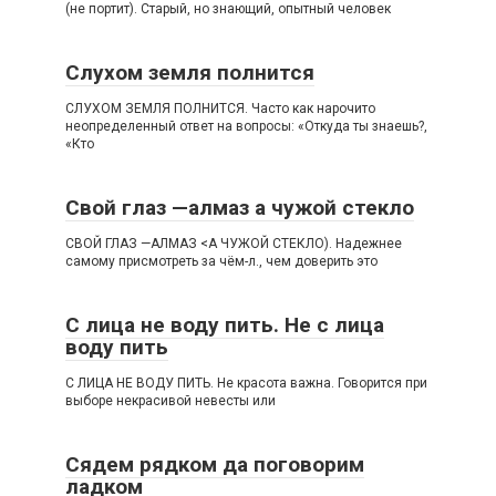
(не портит). Старый, но знающий, опытный человек
Слухом земля полнится
СЛУХОМ ЗЕМЛЯ ПОЛНИТСЯ. Часто как нарочито
неопределенный ответ на вопросы: «Откуда ты знаешь?,
«Кто
Свой глаз —алмаз а чужой стекло
СВОЙ ГЛАЗ —АЛМАЗ <А ЧУЖОЙ СТЕКЛО). Надежнее
самому присмотреть за чём-л., чем доверить это
С лица не воду пить. Не с лица
воду пить
С ЛИЦА НЕ ВОДУ ПИТЬ. Не красота важна. Говорится при
выборе некрасивой невесты или
Сядем рядком да поговорим
ладком