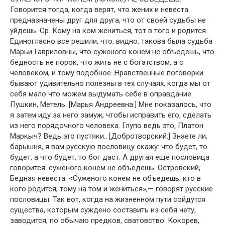
Говорится тогда, когда верят, что жених и невеста
предназначены друг для друга, что от своей судьбы не
уйдешь. Ср. Кому на ком жениться, тот в того и родится.
Единогласно все решили, что, видно, такова была судьба
Марьи Гавриловны, что суженого конем не объедешь, что
бедность не порок, что жить не с богатством, а с
человеком, и тому подобное. Нравственные поговорки
бывают удивительно полезны в тех случаях, когда мы от
себя мало что можем выдумать себе в оправдание.
Пушкин, Метель. [Марья Андреевна:] Мне показалось, что
я затем иду за него замуж, чтобы исправить его, сделать
из него порядочного человека. Глупо ведь это, Платон
Маркыч? Ведь это пустяки.. [Добротворский:] Знаете ли,
барышня, я вам русскую пословицу скажу: что будет, то
будет, а что будет, то бог даст. А другая еще пословица
говорится: суженого конем не объедешь. Островский,
Бедная невеста. <Суженого конем не объедешь; кто в
кого родится, тому на том и жениться»,— говорят русские
пословицы. Так вот, когда на жизненном пути сойдутся
существа, которым суждено составить из себя чету,
заводится, по обычаю предков, сватовство. Кокорев,