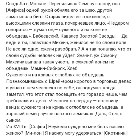
Свадьба в Москве. Перевязывая Семену голову, она
[Анфиса] одной рукой обняла его за шею, другой
заматывала бинт. Старик видел ее тоскливые, с
высохшими слезами глаза, почерневшее лицо. «Недаром
говорится,— думал он,— суженого и на коне не
объедешь». Бабаевский, Кавалер Золотой Звезды.— Да
ведь и ты, Галактион Михеич, женился не по своей воле.
Не все ли одно, ежели разобрать? А я так полагаю, что от
своей судьбы человек не уйдет. Значит, уж Симону
Михеичу выпала такая участь, а суженой конем не
объедешь. Мамин-Сибиряк, Хлеб.
Суженого и на кривых оглоблях не объедешь.
Познакомившись с Шрей-ером коротко в торговых делах
и узнав в нем человека по себе, он подумал, когда
заметил, что этот стал посещать его гораздо чаще, чем
требовали их дела: <Человек по сердцу — половину
венца; суженого и на кривых оглоблях не объедешь, а
хороший немец лучше плохого земляка». Даль, Отец с
сыном.
Из XVIII в.: [Софья:] Неужели суждено мне быть вашею
женою? [Ми-лон:] Я насилу могу удержаться! [Скотинин:]