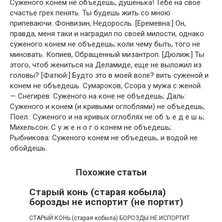
Суженого конем не объедешь, душенька! Тебе на свое
счастье грех пенять. Ты будешь жить со мною
припеваючи. Фонвизин, Недоросль. [Еремевна:] Он,
правда, меня таки и наградил по своей милости, однако
суженого конем не объедешь; коли чему быть, того не
миновать. Копиев, Обращенный мизантроп. [Дюлиж:] Ты
этого, чтоб жениться на Деламиде, еще не выложил из
головы? [Фатюй:] Будто это в моей воле? вить суженой и
конем не объедешь. Сумароков, Ссора у мужа с женой.
— Снегирев: Суженого на коне не объедешь; Даль:
Суженого и конем (и кривыми оглоблями) не объедешь;
Поел.: Суженого и на кривых оглоблях не об ъ е д е ш ь;
Михельсон: С у ж е н о г о конем не объедешь;
Рыбникова: Суженого конем не объедешь, и водой не
обойдешь.
Похожие статьи
Старый конь (старая кобыла)
борозды не испортит (не портит)
СТАРЫЙ КОНЬ (старая кобыла) БОРОЗДЫ НЕ ИСПОРТИТ