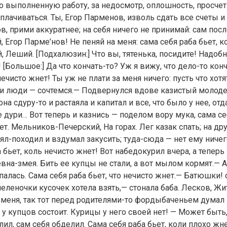
 выполненную работу, за недосмотр, оплошность, просчет и
сплачиваться. Ты, Егор Парменов, изволь сдать все счеты и
в, прими аккуратнее; на себя ничего не принимай: сам пос
 Егор Парме’нов! Не пеняй на меня: сама себя раба бьет, к
, Леший. [Подхалюзин:] Что вы, тятенька, посидите! Надоб
 [Большое:] Да что кончать-то? Уж я вижу, что дело-то кон
нечисто жнет! Ты уж не плати за меня ничего: пусть что хотят
и люди — сочтемся.— Подвернулся вдове казистый молоде
на сдуру-то и растаяла и капитал и все, что было у нее, от
е дури… Вот теперь и казнись — поделом вору мука, сама се
ет. Мельников-Печерский, На горах. Лег казак спать; на др
лял-походил и вздумал закусить; туда-сюда — нет ему ничег
 бьет, коль нечисто жнет! Вот набедокурил вчера, а теперь
вна-змея. Бить ее купцы не стали, а вот мылом кормят.— 
палась. Сама себя раба бьет, что нечисто жнет.— Батюшки! 
пеленочки кусочек хотела взять,— стонала баба. Лесков, Жи
у меня, так тот перед родителями-то фордыбаченьем думал 
е у купцов состоит. Курицы у него своей нет! — Может быть
лил, сам себя обделил. Сама себя раба бьет, коли плохо жн