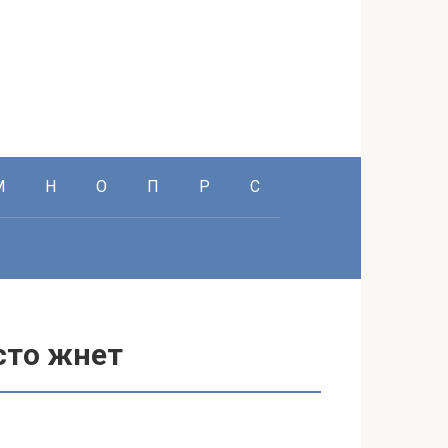
М
Н
О
П
Р
С
исто жнет