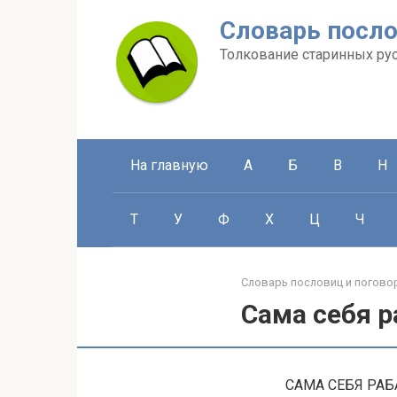
Перейти
Словарь посло
к
контенту
Толкование старинных ру
На главную
А
Б
В
Н
Т
У
Ф
Х
Ц
Ч
Словарь пословиц и погово
Сама себя р
САМА СЕБЯ РАБА