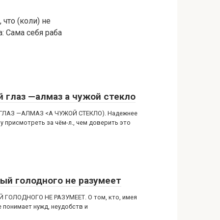
 что (коли) не
а: Сама себя раба
й глаз —алмаз а чужой стекло
ГЛАЗ —АЛМАЗ <А ЧУЖОЙ СТЕКЛО). Надежнее
у присмотреть за чём-л., чем доверить это
ый голодного не разумеет
 ГОЛОДНОГО НЕ РАЗУМЕЕТ. О том, кто, имея
е понимает нужд, неудобств и