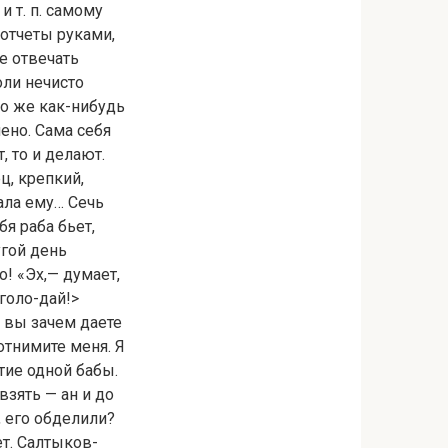
 т. п. самому
 отчеты руками,
ле отвечать
оли нечисто
но же как-нибудь
чено. Сама себя
, то и делают.
ц, крепкий,
дала ему… Сечь
бя раба бьет,
угой день
о! «Эх,— думает,
 голо-дай!>
А вы зачем даете
отнимите меня. Я
тие одной бабы.
взять — ан и до
, его обделили?
ет. Салтыков-