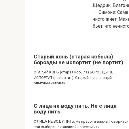
Щедрин, Благон
— Симони: Сама с
чисто жнет; Михе
бьет, что нечист
Старый конь (старая кобыла)
борозды не испортит (не портит)
СТАРЫЙ КОНЬ (старая кобыла) БОРОЗДЫ НЕ
ИСПОРТИТ (не портит). Старый, но знающий,
опытный человек
С лица не воду пить. Не с лица
воду пить
С ЛИЦА НЕ ВОДУ ПИТЬ. Не красота важна. Говорится
при выборе некрасивой невесты или