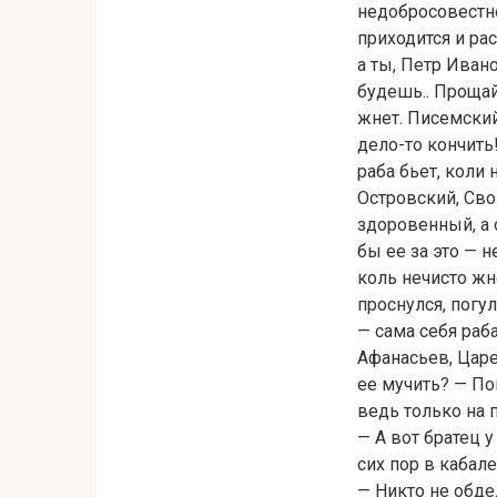
недобросовестно
приходится и ра
а ты, Петр Ивано
будешь.. Прощай,
жнет. Писемский
дело-то кончить!
раба бьет, коли 
Островский, Сво
здоровенный, а о
бы ее за это — н
коль нечисто жн
проснулся, погу
— сама себя раба
Афанасьев, Царе
ее мучить? — По
ведь только на 
— А вот братец 
сих пор в кабал
— Никто не обде