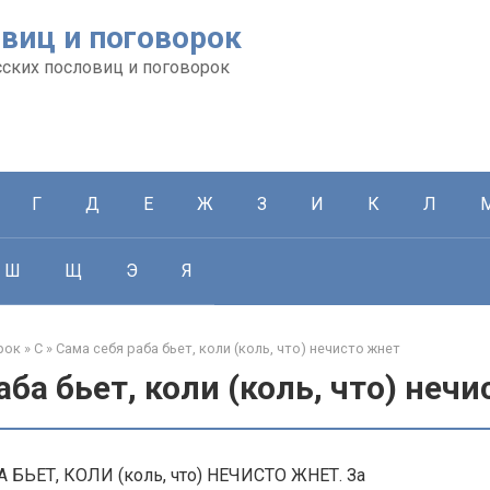
виц и поговорок
сских пословиц и поговорок
Г
Д
Е
Ж
З
И
К
Л
Ш
Щ
Э
Я
рок
»
С
»
Сама себя раба бьет, коли (коль, что) нечисто жнет
аба бьет, коли (коль, что) неч
 БЬЕТ, КОЛИ (коль, что) НЕЧИСТО ЖНЕТ. За