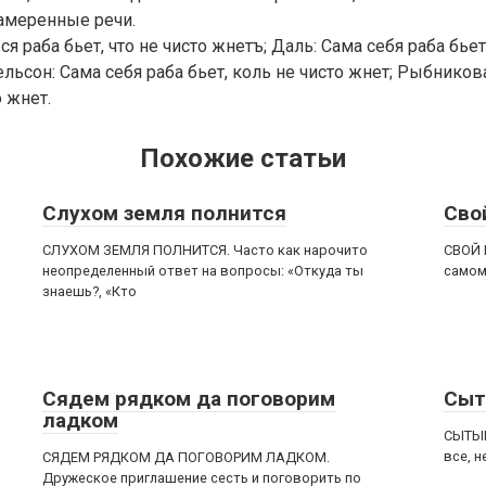
амеренные речи.
я раба бьет, что не чисто жнетъ; Даль: Сама себя раба бьет,
льсон: Сама себя раба бьет, коль не чисто жнет; Рыбников
о жнет.
Похожие статьи
Слухом земля полнится
Сво
СЛУХОМ ЗЕМЛЯ ПОЛНИТСЯ. Часто как нарочито
СВОЙ 
неопределенный ответ на вопросы: «Откуда ты
самом
знаешь?, «Кто
Сядем рядком да поговорим
Сыт
ладком
СЫТЫЙ
все, н
СЯДЕМ РЯДКОМ ДА ПОГОВОРИМ ЛАДКОМ.
Дружеское приглашение сесть и поговорить по