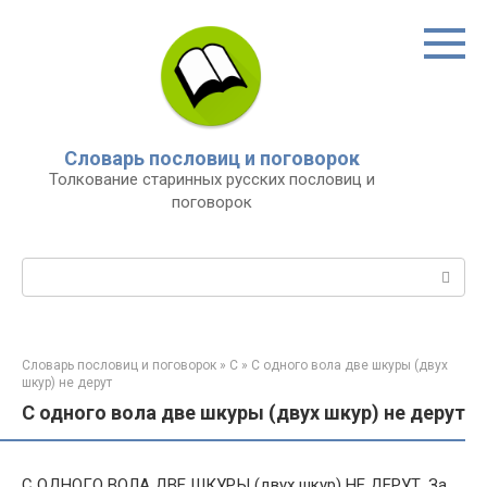
Перейти
к
контенту
Словарь пословиц и поговорок
Толкование старинных русских пословиц и
поговорок
Поиск:
Словарь пословиц и поговорок
»
С
»
С одного вола две шкуры (двух
шкур) не дерут
С одного вола две шкуры (двух шкур) не дерут
С ОДНОГО ВОЛА ДВЕ ШКУРЫ (двух шкур) НЕ ДЕРУТ. За