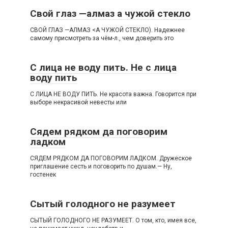
Свой глаз —алмаз а чужой стекло
СВОЙ ГЛАЗ —АЛМАЗ <А ЧУЖОЙ СТЕКЛО). Надежнее
самому присмотреть за чём-л., чем доверить это
С лица не воду пить. Не с лица
воду пить
С ЛИЦА НЕ ВОДУ ПИТЬ. Не красота важна. Говорится при
выборе некрасивой невесты или
Сядем рядком да поговорим
ладком
СЯДЕМ РЯДКОМ ДА ПОГОВОРИМ ЛАДКОМ. Дружеское
приглашение сесть и поговорить по душам.— Ну,
гостенек
Сытый голодного не разумеет
СЫТЫЙ ГОЛОДНОГО НЕ РАЗУМЕЕТ. О том, кто, имея все,