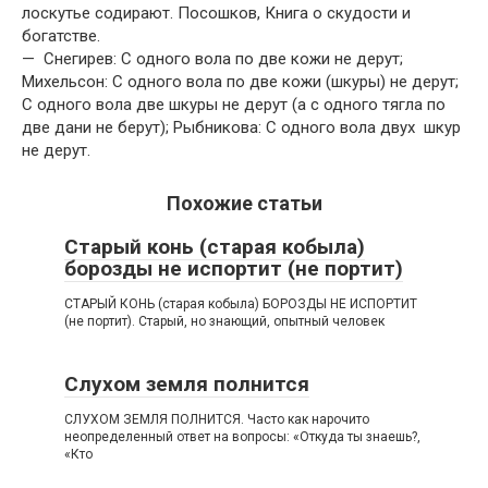
лоскутье содирают. Посошков, Книга о скудости и
богатстве.
— Снегирев: С одного вола по две кожи не дерут;
Михельсон: С одного вола по две кожи (шкуры) не дерут;
С одного вола две шкуры не дерут (а с одного тягла по
две дани не берут); Рыбникова: С одного вола двух шкур
не дерут.
Похожие статьи
Старый конь (старая кобыла)
борозды не испортит (не портит)
СТАРЫЙ КОНЬ (старая кобыла) БОРОЗДЫ НЕ ИСПОРТИТ
(не портит). Старый, но знающий, опытный человек
Слухом земля полнится
СЛУХОМ ЗЕМЛЯ ПОЛНИТСЯ. Часто как нарочито
неопределенный ответ на вопросы: «Откуда ты знаешь?,
«Кто