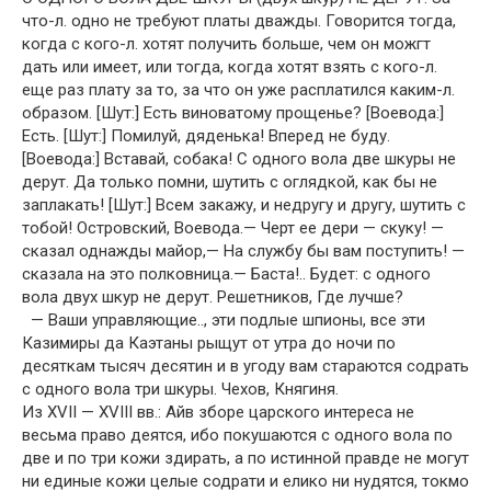
что-л. одно не требуют платы дважды. Говорится тогда,
когда с кого-л. хотят получить больше, чем он можгт
дать или имеет, или тогда, когда хотят взять с кого-л.
еще раз плату за то, за что он уже расплатился каким-л.
образом. [Шут:] Есть виноватому прощенье? [Воевода:]
Есть. [Шут:] Помилуй, дяденька! Вперед не буду.
[Воевода:] Вставай, собака! С одного вола две шкуры не
дерут. Да только помни, шутить с оглядкой, как бы не
заплакать! [Шут:] Всем закажу, и недругу и другу, шутить с
тобой! Островский, Воевода.— Черт ее дери — скуку! —
сказал однажды майор,— На службу бы вам поступить! —
сказала на это полковница.— Баста!.. Будет: с одного
вола двух шкур не дерут. Решетников, Где лучше?
— Ваши управляющие.., эти подлые шпионы, все эти
Казимиры да Каэтаны рыщут от утра до ночи по
десяткам тысяч десятин и в угоду вам стараются содрать
с одного вола три шкуры. Чехов, Княгиня.
Из XVII — XVIII вв.: Айв зборе царского интереса не
весьма право деятся, ибо покушаются с одного вола по
две и по три кожи здирать, а по истинной правде не могут
ни единые кожи целые содрати и елико ни нудятся, токмо