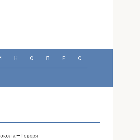
М
Н
О
П
Р
С
кол а.— Говоря