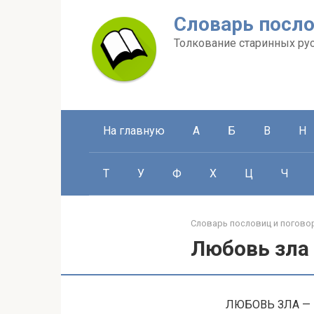
Перейти
Словарь посло
к
контенту
Толкование старинных ру
На главную
А
Б
В
Н
Т
У
Ф
Х
Ц
Ч
Словарь пословиц и погово
Любовь зла
ЛЮБОВЬ ЗЛА — П