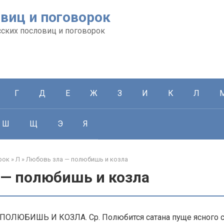
виц и поговорок
сских пословиц и поговорок
Г
Д
Е
Ж
З
И
К
Л
Ш
Щ
Э
Я
рок
»
Л
»
Любовь зла — полюбишь и козла
 — полюбишь и козла
ОЛЮБИШЬ И КОЗЛА. Ср. Полюбится сатана пуще ясного со