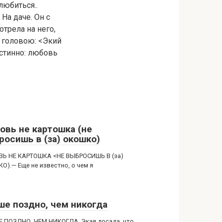
любиться..
На даче. Он с
отрела на него,
я головою: <Экий
истинно: любовь
овь не картошка (не
росишь в (за) окошко)
Ь НЕ КАРТОШКА <НЕ ВЫБРОСИШЬ В (за)
О).— Еще не известно, о чем я
ше поздно, чем никогда
 ПОЗДНО, ЧЕМ НИКОГДА. Экая досада, что