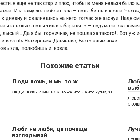
ести, я еще не так стар и плох, чтобы в меня нельзя было в
ена! И к тому же любовь зла — полюбишь и козла. Чехов, 
к дивану и, свалившись на него, тотчас же заснул. Надя см
 на что только польстилась барыня…» — подумала она, кача
 лысый… Да я бы, горничная, не пошла за такого!.. Вот уж 
и козла!» Немирович-Данченко, Бессонные ночи.
овь зла, полюбишь и козла.
Похожие статьи
Люди ложь, и мы то ж
Люб
выб
ЛЮДИ ЛОЖЬ, И МЫ ТО Ж. То же, что 3 а что купил, за
ЛЮБОВ
ОКОШК
Люби не люби, да почаще
Луч
взглядывай
ЛУЧШЕ