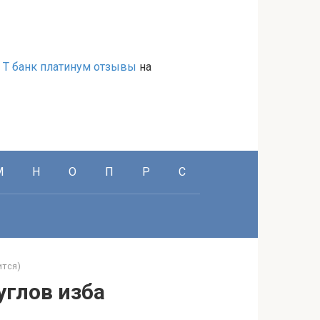
а Т банк платинум отзывы
на
М
Н
О
П
Р
С
ится)
углов изба