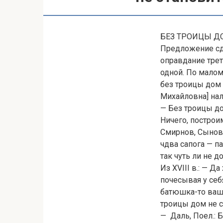
БЕЗ ТРОИЦЫ ДО
Предложение сде
оправдание трет
одной. По малом
без троицы дом 
Михайловна] нал
— Без троицы до
Ничего, построи
Смирнов, Сыновь
чдва сапога — па
так чуть ли не д
Из XVIII в.: — Д
почесывая у себ
батюшка-то ваш 
троицы дом не с
— Даль, Поел.: Б