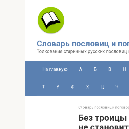
Перейти
к
контенту
Словарь пословиц и по
Толкование старинных русских пословиц 
На главную
А
Б
В
Н
Т
У
Ф
Х
Ц
Ч
Словарь пословиц и погово
Без троицы 
не становит