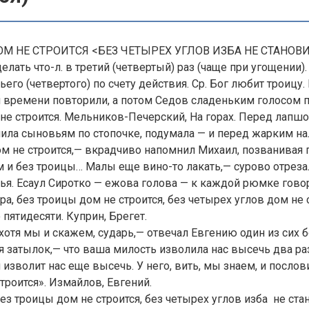
М НЕ СТРОИТСЯ <БЕЗ ЧЕТЫРЕХ УГЛОВ ИЗБА НЕ СТАНОВИ
лать что-л. в третий (четвертый) раз (чаще при угощении).
ьего (четвертого) по счету действия. Ср. Бог любит троицу
 времени повторили, а потом Седов сладеньким голосом п
не строится. Мельников-Печерский, На горах. Перед лапшо
ила сыновьям по стопочке, подумала — и перед жарким на
м не строится,— вкрадчиво напомнил Михаил, позванивая 
м и без троицы… Малы еще вино-то лакать,— сурово отрезал
я. Есаул Сиротко — ежова голова — к каждой рюмке гово
ра, без троицы дом не строится, без четырех углов дом не 
о пятидесяти. Куприн, Брегет.
а хотя мы и скажем, сударь,— отвечал Евгению один из сих 
я затылок,— что ваша милость изволила нас высечь два раз
изволит нас еще высечь. У него, вить, мы знаем, и послови
троится». Измайлов, Евгений.
ез троицы дом не строится, без четырех углов изба не стан