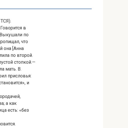
ТСЯ).
 Говорится в
. Выкушали по
ропищал, что
й она [Анна
лила по второй.
пустой стопкой.—
а мать. В.
рил присловья:
становится», и
бородачей,
а; а как
ца есть: «без
овится.