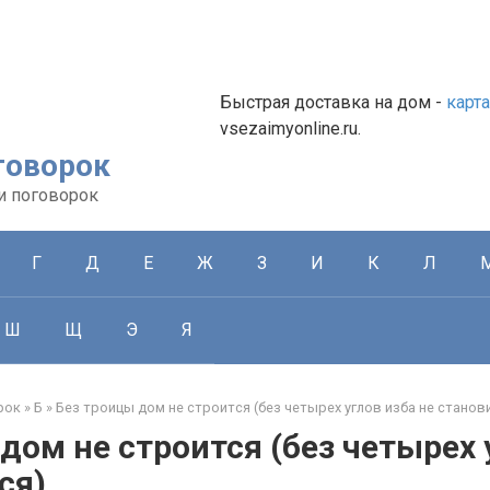
Быстрая доставка на дом -
карт
vsezaimyonline.ru.
говорок
и поговорок
Г
Д
Е
Ж
З
И
К
Л
Ш
Щ
Э
Я
рок
»
Б
»
Без троицы дом не строится (без четырех углов изба не станов
дом не строится (без четырех 
ся)