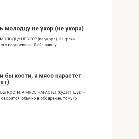
ь молодцу не укор (не укора)
МОЛОДЦУ НЕ УКОР (ие укора). За грехи
ого не упрекают. Я ей напишу
и бы кости, а мясо нарастет
дет)
БЫ КОСТИ, А МЯСО НАРАСТЕТ (будет). Шутл.-
 Говорится, обычно в ободрение, тому (о