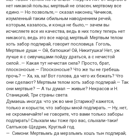
нет никакой пользы; мертвый не опасен; мертвому все
едино.— Но позвольте,— сказал наконец Чичиков,
изумленный таким обильным наводнением речей,
которым, казалось, и конца не было,— зачем вы
исчисляете все их качества, ведь в них толку теперь нет
никакого, ведь это все народ мертвый. Мертвым телом
хоть забор подпирай, говорит пословица. Гоголь,
Мертвые души.— Ой, батюшки! Ой, Никитушка! Нет, уж
лучше я с сивучищами пойду драться, а с нечистой
силой…— Какая тут нечистая сила? Просто, брат,
плосконосые.— Плосконосые? Что же ты не гребешь
прочь? — Ха, ха, ха! Вот голова, да чего их бежать? Что
они сделают? Мертвым телом хоть забор подпирай.— Так
они мертвые? — А ты думал — живые? Некрасов и Н.
Станицкий, Три страны света.
Думаешь иногда: что уж во мне [старике]! кажется,
только и корысти, что заборы мной подпирать..— Ну, нет,
не скромничайте! не говорите, что вами только заборы
подпирать! Слыхали мы тоже про вас, слыхали-таки!
Салтыков-Щедрин, Круглый год.
— Симони: Мертвымъ да мерзлымъ хошъ тын подпирай;