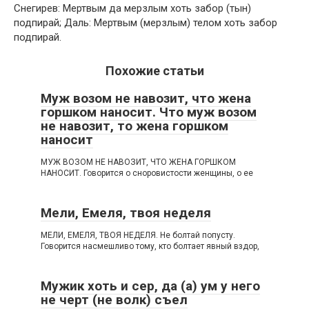
Снегирев: Мертвым да мерзлым хоть забор (тын)
подпирай; Даль: Мертвым (мерзлым) телом хоть забор
подпирай.
Похожие статьи
Муж возом не навозит, что жена
горшком наносит. Что муж возом
не навозит, то жена горшком
наносит
МУЖ ВОЗОМ НЕ НАВОЗИТ, ЧТО ЖЕНА ГОРШКОМ
НАНОСИТ. Говорится о сноровистости женщины, о ее
Мели, Емеля, твоя неделя
МЕЛИ, ЕМЕЛЯ, ТВОЯ НЕДЕЛЯ. Не болтай попусту.
Говорится насмешливо тому, кто болтает явный вздор,
Мужик хоть и сер, да (а) ум у него
не черт (не волк) съел