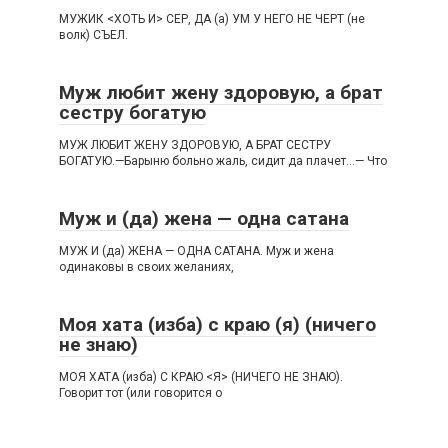
МУЖИК <ХОТЬ И> СЕР, ДА (а) УМ У НЕГО НЕ ЧЕРТ (не
волк) СЪЕЛ.
Муж любит жену здоровую, а брат
сестру богатую
МУЖ ЛЮБИТ ЖЕНУ ЗДОРОВУЮ, А БРАТ СЕСТРУ
БОГАТУЮ.—Барыню больно жаль, сидит да плачет…— Что
Муж и (да) жена — одна сатана
МУЖ И (да) ЖЕНА — ОДНА САТАНА. Муж и жена
одинаковы в своих желаниях,
Моя хата (изба) с краю (я) (ничего
не знаю)
МОЯ ХАТА (изба) С КРАЮ <Я> (НИЧЕГО НЕ ЗНАЮ).
Говорит тот (или говорится о