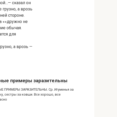
ной…— сказал он
 грузно, а врозь
ьней стороне.
а ««дружно не
ние обычая.
ется для
рузно, а врозь —
ные примеры заразительны
Е ПРИМЕРЫ ЗАРАЗИТЕЛЬНЫ. Ср. Игуменья за
ку, сестры за ковши. Все хорошо, все
асно