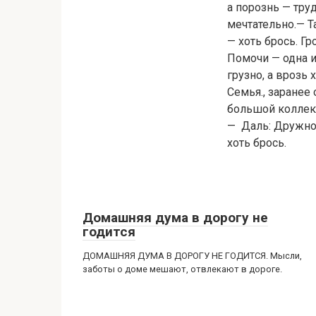
а порознь — тру
мечтательно.— Т
— хоть брось. Гр
Помочи — одна и
грузно, а врозь
Семья., заранее 
большой коллект
— Даль: Дружно 
хоть брось.
Домашняя дума в дорогу не
годится
ДОМАШНЯЯ ДУМА В ДОРОГУ НЕ ГОДИТСЯ. Мысли,
заботы о доме мешают, отвлекают в дороге.