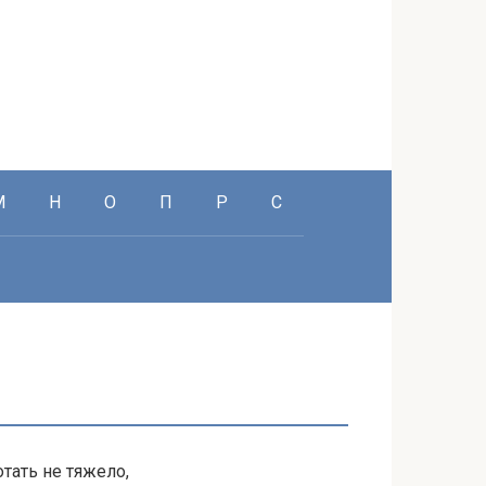
М
Н
О
П
Р
С
тать не тяжело,