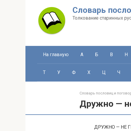
Перейти
Словарь посло
к
контенту
Толкование старинных ру
На главную
А
Б
В
Н
Т
У
Ф
Х
Ц
Ч
Словарь пословиц и погово
Дружно — не
ДРУЖНО — НЕ ГР