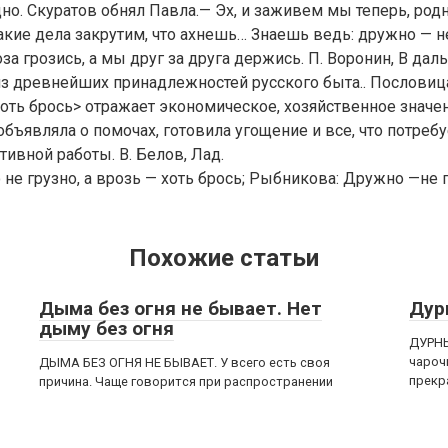
дно. Скуратов обнял Павла.— Эх, и заживем мы теперь, род
акие дела закрутим, что ахнешь… Знаешь ведь: дружно — не
оза грозись, а мы друг за друга держись. П. Воронин, В дал
з древнейших принадлежностей русского быта.. Пословиц
 хоть брось> отражает экономическое, хозяйственное значе
объявляла о помочах, готовила угощение и все, что потребу
ивной работы. В. Белов, Лад.
не грузно, а врозь — хоть брось; Рыбникова: Дружно —не г
Похожие статьи
Дыма без огня не бывает. Нет
Дур
дыму без огня
ДУРНЫ
чароч
ДЫМА БЕЗ ОГНЯ НЕ БЫВАЕТ. У всего есть своя
прекр
причина. Чаще говорится при распространении