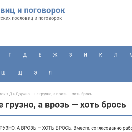
виц и поговорок
сских пословиц и поговорок
Г
Д
Е
Ж
З
И
К
Л
Ш
Щ
Э
Я
рок
»
Д
»
Дружно — не грузно, а врозь — хоть брось
 грузно, а врозь — хоть брось
УЗНО, А ВРОЗЬ — ХОТЬ БРОСЬ. Вместе, согласованно рабо