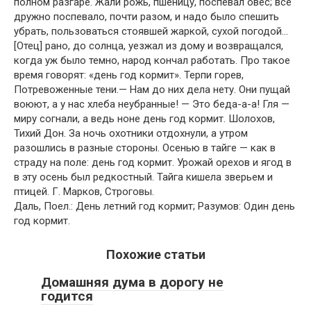
полном разгаре. Жали рожь, пшеницу, поспевал овес; все
дружно поспевало, почти разом, и надо было спешить
убрать, пользоваться стоявшей жаркой, сухой погодой…
[Отец] рано, до солнца, уезжал из дому и возвращался,
когда уж было темно, народ кончал работать. Про такое
время говорят: «день год кормит». Терпи горев,
Потревоженные тени.— Нам до них дела нету. Они пущай
воюют, а у нас хлеба неубранные! — Это беда-а-а! Гля —
миру согнали, а ведь ноне день год кормит. Шолохов,
Тихий Дон. За ночь охотники отдохнули, а утром
разошлись в разные стороны. Осенью в тайге — как в
страду на поле: день год кормит. Урожай орехов и ягод в
в эту осень был редкостный. Тайга кишела зверьем и
птицей. Г. Марков, Строговы.
Даль, Поел.: День летний год кормит; Разумов: Один день
год кормит.
Похожие статьи
Домашняя дума в дорогу не
годится