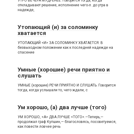
УТРО ВЕЧЕРА МУДРЕНЕЕ. Говорится тогда, когда
откладывают решение, исполнение чего-л. до утра в
надежде,
Утопающий (и) за соломинку
хватается
УТОПАЮЩИЙ <И> ЗА СОЛОМИНКУ ХВАТАЕТСЯ. В
безвыходном положении как к последней надежде на
спасение
Умные (хорошие) речи приятно и
слушать
УМНЫЕ (хорошие) РЕЧИ ПРИЯТНО И СЛУШАТЬ. Говорится
тогда, когда услышали то, чего ждали, с
Ум хорошо, (а) два лучше (того)
УМ ХОРОШО, <А> ДВА ЛУЧШЕ <ТОГО>.—Теперь,—
продолжал граф Купшин,— благословясь, посоветуемся,
как повести ловчее речь