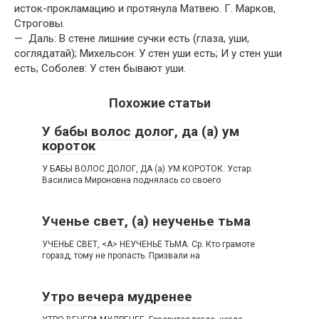
исток-прокламацию и протянула Матвею. Г. Марков,
Строговы.
— Даль: В стене лишние сучки есть (глаза, уши,
соглядатай); Михельсон: У стен уши есть; И у стен уши
есть; Соболев: У стен бывают уши.
Похожие статьи
У бабы волос долог, да (а) ум
короток
У БАБЫ ВОЛОС ДОЛОГ, ДА (а) УМ КОРОТОК. Устар.
Василиса Мироновна поднялась со своего
Ученье свет, (а) неученье тьма
УЧЕНЬЕ СВЕТ, <А> НЕУЧЕНЬЕ ТЬМА. Ср. Кто грамоте
горазд, тому не пропасть. Призвали на
Утро вечера мудренее