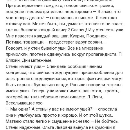
Предостережение тому, кто, говоря слишком громко,
поступает неосмотрительно, неосторожно.— Я знаю, что
мне теперь делать! — говорилось в письме.. Я жестоко
отплачу вам. Может быть, вы думаете, что никто не знает,
где вы бываете каждый вечер? Слепец! И у стен есть уши.
Мне известен каждый ваш шаг. Куприн, Поединок.—
Потише, товарищи,— предостерег вдруг хозяин.—
Говорят, и у стен бывают уши. Все на мгновение
примолкли, плотнее сдвинулись вокруг пропагандиста. П.
Бляхин, Дни мятежные.
Стены имеют уши.— Спендель сообщил членам
конгресса, что сейчас в ход пущены приспособления для
электронного подслушивания, которые фактически могут
быть скрыты буквально везде. Раньше говорили: <стены
имеют уши». Теперь уши может иметь ваш стол,., трость,
которой вы так небрежно помахиваете. Л. Ленч,
Всеслышащее ухо.
— Мы одни? А стены у вас не имеют ушей? — спросила
она и улыбнулась просто и хорошо. И от этой шутки..
Матвею стало легко и смущение исчезло.— Не бойтесь.
Стены надежные. Ольга Львовна вынула из сумочки л